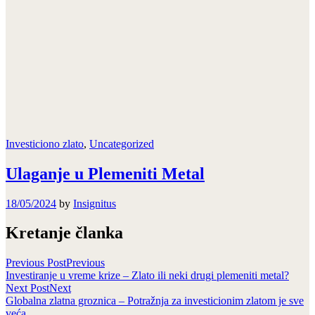
Investiciono zlato
,
Uncategorized
Ulaganje u Plemeniti Metal
18/05/2024
by
Insignitus
Kretanje članka
Previous Post
Previous
Investiranje u vreme krize – Zlato ili neki drugi plemeniti metal?
Next Post
Next
Globalna zlatna groznica – Potražnja za investicionim zlatom je sve
veća