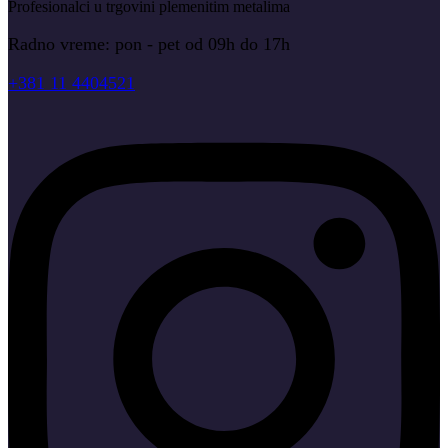
Profesionalci u trgovini plemenitim metalima
Radno vreme: pon - pet od 09h do 17h
+381 11 4404521