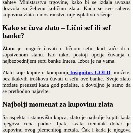
zahtev Ministarstvu trgovine, kako bi se izdala uvozna
dozvola za željenu količinu zlata. Kada se sve sabere,
kupovina zlata u inostranstvu nije isplativo rešenje.
Kako se čuva zlato – Lični sef ili sef
banke?
Zlato
je moguće čuvati u ličnom sefu, kod kuće ili u
sopstvenom stanu. Isto tako, postoji opcija čuvanja u
najbezbednijem sefu banke Intesa. Izbor je na vama.
Zlato koje kupite u kompaniji
Insignitus GOLD
, možete,
bez ikakvih troškova čuvati u sefu ove banke. Svoje zlato
možete preuzeti kada god poželite, a dovoljno je samo da
se prethodno najavite.
Najbolji momenat za kupovinu zlata
Sa aspekta i stanovišta kupca, zlato je najbolje kupiti kada
njegova cena padne. Ipak, svaki trenutak dobar je
kupovinu ovog plemenitog metala. Čak i kada je njegova