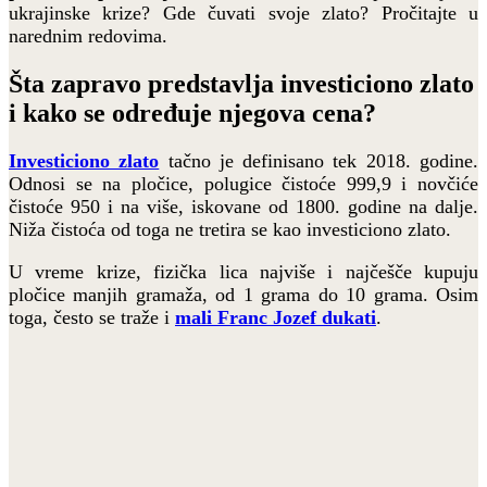
ukrajinske krize? Gde čuvati svoje zlato? Pročitajte u
narednim redovima.
Šta zapravo predstavlja investiciono zlato
i kako se određuje njegova cena?
Investiciono zlato
tačno je definisano tek 2018. godine.
Odnosi se na pločice, polugice čistoće 999,9 i novčiće
čistoće 950 i na više, iskovane od 1800. godine na dalje.
Niža čistoća od toga ne tretira se kao investiciono zlato.
U vreme krize, fizička lica najviše i najčešče kupuju
pločice manjih gramaža, od 1 grama do 10 grama. Osim
toga, često se traže i
mali Franc Jozef dukati
.