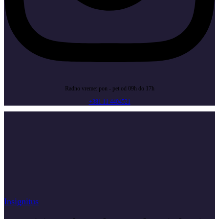
Radno vreme: pon - pet od 09h do 17h
+381 11 4404521
Insignitus