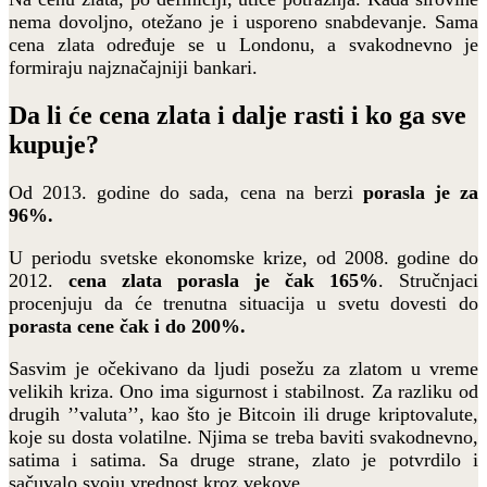
nema dovoljno, otežano je i usporeno snabdevanje. Sama
cena zlata određuje se u Londonu, a svakodnevno je
formiraju najznačajniji bankari.
Da li će cena zlata i dalje rasti i ko ga sve
kupuje?
Od 2013. godine do sada, cena na berzi
porasla je za
96%.
U periodu svetske ekonomske krize, od 2008. godine do
2012.
cena zlata porasla je čak 165%
. Stručnjaci
procenjuju da će trenutna situacija u svetu dovesti do
porasta cene čak i do 200%.
Sasvim je očekivano da ljudi posežu za zlatom u vreme
velikih kriza. Ono ima sigurnost i stabilnost. Za razliku od
drugih ’’valuta’’, kao što je Bitcoin ili druge kriptovalute,
koje su dosta volatilne. Njima se treba baviti svakodnevno,
satima i satima. Sa druge strane, zlato je potvrdilo i
sačuvalo svoju vrednost kroz vekove.