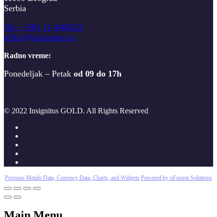
Serbia
T
el.: +381 11 4404521
office@insignitus.rs
Radno vreme:
Ponedeljak – Petak
od 09 do 17h
© 2022 Insignitus GOLD. All Rights Reserved
Precious Metals Data, Currency Data
, Charts, and Widgets
Powered by nFusion Solutions
Main Menu