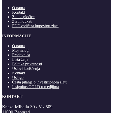
O nama
Kontakt
Zlatne pločice
Zlatni dukati
PDF vodič za kupovinu zlata
INFORMACIJE
O nama
Moj nalog
Prodavnica
Lista želja
Politika privatnosti
Uslovi korišćenja
Kontakt
Usluge
Česta pitanja o investicionom zlatu
Insignitus GOLD u medijima
KONTAKT
Kneza Mihaila 30 / V / 509
11000 Beograd