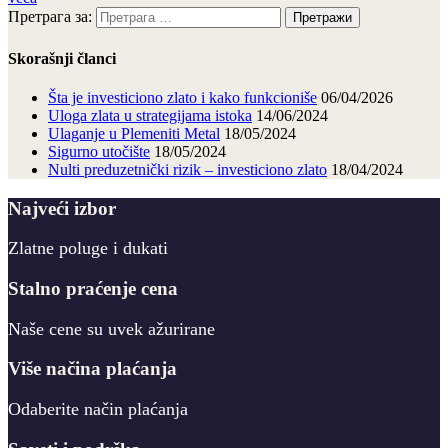
Претрага за:
Skorašnji članci
Šta je investiciono zlato i kako funkcioniše
06/04/2026
Uloga zlata u strategijama istoka
14/06/2024
Ulaganje u Plemeniti Metal
18/05/2024
Sigurno utočište
18/05/2024
Nulti preduzetnički rizik – investiciono zlato
18/04/2024
Najveći izbor
Zlatne poluge i dukati
Stalno praćenje cena
Naše cene su uvek ažurirane
Više načina plaćanja
Odaberite način plaćanja