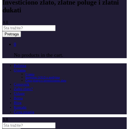
Investiciono zlato, zlatne poluge i zlatni
dukati
All
Pretraga
0
No products in the cart.
Početna
O nama
O nama
Insignitus GOLD u medijima
Česta pitanja o investicionom zlatu
Cenovnik
Zašto zlato?
Usluge
Berza
Blog
Kontakt
Česta pitanja
All