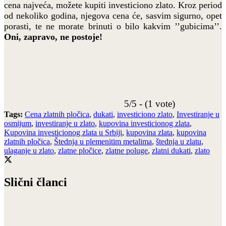
cena najveća, možete kupiti investiciono zlato. Kroz period
od nekoliko godina, njegova cena će, sasvim sigurno, opet
porasti, te ne morate brinuti o bilo kakvim ’’gubicima’’.
Oni, zapravo, ne postoje!
5/5 - (1 vote)
Tags:
Cena zlatnih pločica
,
dukati
,
investiciono zlato
,
Investiranje u
osmijum
,
investiranje u zlato
,
kupovina investicionog zlata
,
Kupovina investicionog zlata u Srbiji
,
kupovina zlata
,
kupovina
zlatnih pločica
,
Štednja u plemenitim metalima
,
štednja u zlatu
,
ulaganje u zlato
,
zlatne pločice
,
zlatne poluge
,
zlatni dukati
,
zlato
Slični članci