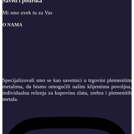
Saveti i podrška
Mi smo uvek tu za Vas
O NAMA
Specijalizovali smo se kao savetnici u trgovini plemenitim
metalima, da bismo omogućili našim klijentima povoljna,
individualna rešenja za kupovinu zlata, srebra i plemenitih
metala.