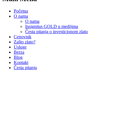
Početna
O nama
O nama
Insignitus GOLD u medijima
Česta pitanja o investicionom zlatu
Cenovnik
Zašto zlato?
Usluge
Berza
Blog
Kontakt
Česta pitanja