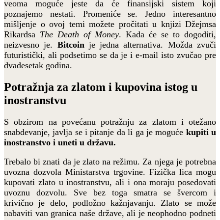
veoma moguće jeste da će finansijski sistem koji
poznajemo nestati. Promeniće se. Jedno interesantno
mišljenje o ovoj temi možete pročitati u knjizi Džejmsa
Rikardsa
The Death of Money
. Kada će se to dogoditi,
neizvesno je.
Bitcoin
je jedna alternativa. Možda zvuči
futuristički, ali podsetimo se da je i e-mail isto zvučao pre
dvadesetak godina.
Potražnja za zlatom i kupovina istog u
inostranstvu
S obzirom na povećanu potražnju za zlatom i otežano
snabdevanje, javlja se i pitanje da li ga je moguće
kupiti u
inostranstvo i uneti u državu.
Trebalo bi znati da je zlato na režimu. Za njega je potrebna
uvozna dozvola Ministarstva trgovine. Fizička lica mogu
kupovati zlato u inostranstvu, ali i ona moraju posedovati
uvoznu dozvolu. Sve bez toga smatra se švercom i
krivično je delo, podložno kažnjavanju. Zlato se može
nabaviti van granica naše države, ali je neophodno podneti