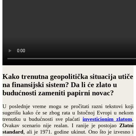
Kako trenutna geopolitička situacija utiče
na finansijski sistem? Da li će zlato u
budućnosti zameniti papirni novac?
U poslednje vreme mogu se pročitati razni tekstovi koji
sugerišu kako će se zbog rata u Istočnoj Evropi u nekom
trenutku u budućnosti sve plaćati
investicionim zlatom
.
Ovakav scenario nije realan. I ranije je postojao
Zlatni
standard
, ali je 1971. godine ukinut. Ono što je izvesno i