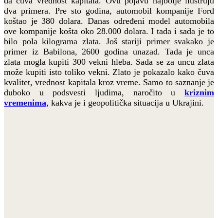
da čuva vrednost kapitala. Ovu pojavu najbolje ilustruju
dva primera. Pre sto godina, automobil kompanije Ford
koštao je 380 dolara. Danas određeni model automobila
ove kompanije košta oko 28.000 dolara. I tada i sada je to
bilo pola kilograma zlata. Još stariji primer svakako je
primer iz Babilona, 2600 godina unazad. Tada je unca
zlata mogla kupiti 300 vekni hleba. Sada se za uncu zlata
može kupiti isto toliko vekni. Zlato je pokazalo kako čuva
kvalitet, vrednost kapitala kroz vreme. Samo to saznanje je
duboko u podsvesti ljudima, naročito u
kriznim
vremenima
, kakva je i geopolitička situacija u Ukrajini.