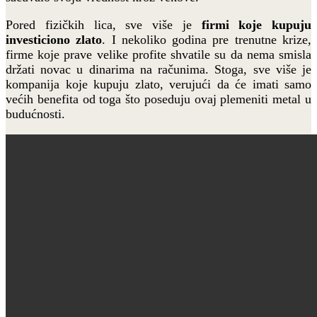
Pored fizičkih lica, sve više je
firmi koje kupuju
investiciono zlato
. I nekoliko godina pre trenutne krize,
firme koje prave velike profite shvatile su da nema smisla
držati novac u dinarima na računima. Stoga, sve više je
kompanija koje kupuju zlato, verujući da će imati samo
većih benefita od toga što poseduju ovaj plemeniti metal u
budućnosti.