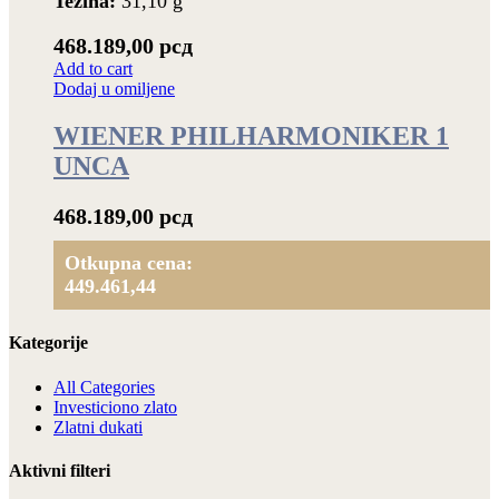
Težina:
31,10 g
468.189,00
рсд
Add to cart
Dodaj u omiljene
WIENER PHILHARMONIKER 1
UNCA
468.189,00
рсд
Otkupna cena:
449.461,44
Kategorije
All Categories
Investiciono zlato
Zlatni dukati
Aktivni filteri