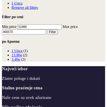
1 Unca
Remove all filters
Filter po ceni
Min price
Max price
Filter
po Apoenu
1 Unca
(1)
13.96g
(2)
3.49g
(2)
Najveći izbor
Zlatne poluge i dukati
Stalno praćenje cena
Naše cene su uvek ažurirane