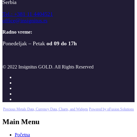
Serbia
T
el.: +381 11 4404521
office@insignitus.rs
Radno vreme:
Ponedeljak – Petak
od 09 do 17h
© 2022 Insignitus GOLD. All Rights Reserved
Precious Metals Data, Currency Data
, Charts, and Widgets
Powered by nFusion Solutions
Main Menu
Početna