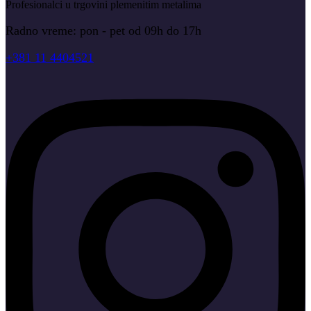
Profesionalci u trgovini plemenitim metalima
Radno vreme: pon - pet od 09h do 17h
+381 11 4404521