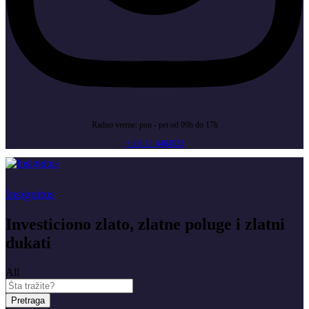
Radno vreme: pon - pet od 09h do 17h
+381 11 4404521
Insignitus
Investiciono zlato, zlatne poluge i zlatni
dukati
All
Pretraga