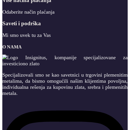
Više načina plaćanja
Odaberite način plaćanja
Saveti i podrška
Mi smo uvek tu za Vas
O NAMA
Specijalizovali smo se kao savetnici u trgovini plemenitim
metalima, da bismo omogućili našim klijentima povoljna,
individualna rešenja za kupovinu zlata, srebra i plemenitih
metala.