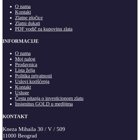
O nama
Kontakt
Zlatne pločice
Zlatni dukati
PDF vodič za kupovinu zlata
INFORMACIJE
O nama
Moj nalog
Prodavnica
Lista želja
Politika privatnosti
Uslovi korišćenja
Kontakt
Usluge
Česta pitanja o investicionom zlatu
Insignitus GOLD u medijima
KONTAKT
Kneza Mihaila 30 / V / 509
11000 Beograd