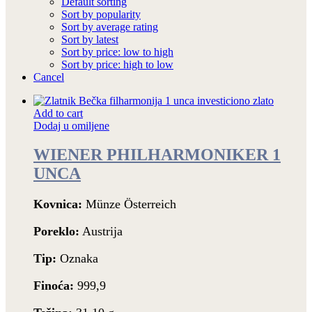
Default sorting
Sort by popularity
Sort by average rating
Sort by latest
Sort by price: low to high
Sort by price: high to low
Cancel
Add to cart
Dodaj u omiljene
WIENER PHILHARMONIKER 1
UNCA
Kovnica:
Münze Österreich
Poreklo:
Austrija
Tip:
Oznaka
Finoća:
999,9