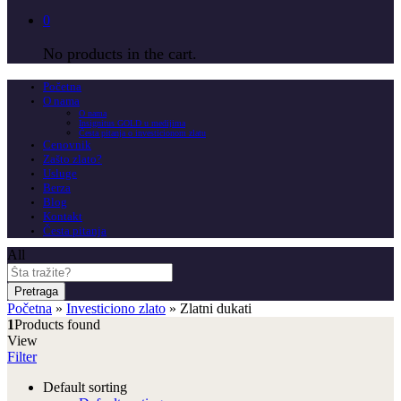
0
No products in the cart.
Početna
O nama
O nama
Insignitus GOLD u medijima
Česta pitanja o investicionom zlatu
Cenovnik
Zašto zlato?
Usluge
Berza
Blog
Kontakt
Česta pitanja
All
Pretraga
Početna
»
Investiciono zlato
»
Zlatni dukati
1
Products found
View
Filter
Default sorting