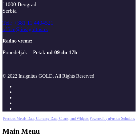
11000 Beograd
Serbia
T
el.: +381 11 4404521
office@insignitus.rs
Radno vreme:
Ponedeljak – Petak
od 09 do 17h
© 2022 Insignitus GOLD. All Rights Reserved
Precious Metals Data, Currency Data
, Charts, and Widgets
Powered by nFusion Solutions
Main Menu