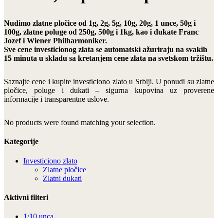
Nudimo zlatne pločice od 1g, 2g, 5g, 10g, 20g, 1 unce, 50g i
100g, zlatne poluge od 250g, 500g i 1kg, kao i dukate Franc
Jozef i Wiener Philharmoniker.
Sve cene investicionog zlata se automatski ažuriraju na svakih
15 minuta u skladu sa kretanjem cene zlata na svetskom tržištu.
Saznajte cene i kupite investiciono zlato u Srbiji. U ponudi su zlatne
pločice, poluge i dukati – sigurna kupovina uz proverene
informacije i transparentne uslove.
No products were found matching your selection.
Kategorije
Investiciono zlato
Zlatne pločice
Zlatni dukati
Aktivni filteri
1/10 unca