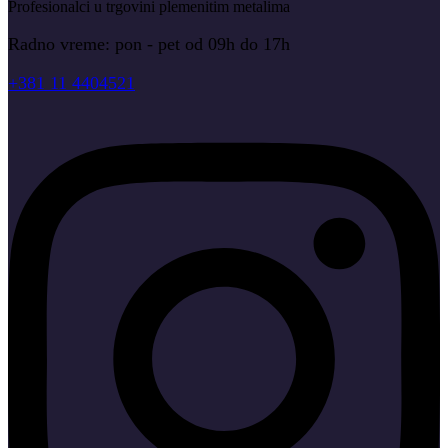
Profesionalci u trgovini plemenitim metalima
Radno vreme: pon - pet od 09h do 17h
+381 11 4404521