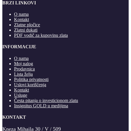
BRZI LINKOVI
O nama
Kontakt
Zlatne pločice
Zlatni dukati
PDF vodič za kupovinu zlata
INFORMACIJE
O nama
Moj nalog
Prodavnica
Lista želja
Politika privatnosti
Uslovi korišćenja
Kontakt
Usluge
Česta pitanja o investicionom zlatu
Insignitus GOLD u medijima
KONTAKT
Kneza Mihaila 30 / V / 509