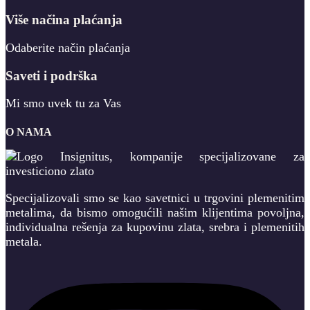
Više načina plaćanja
Odaberite način plaćanja
Saveti i podrška
Mi smo uvek tu za Vas
O NAMA
Specijalizovali smo se kao savetnici u trgovini plemenitim
metalima, da bismo omogućili našim klijentima povoljna,
individualna rešenja za kupovinu zlata, srebra i plemenitih
metala.