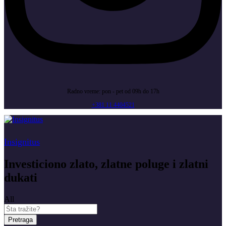
Radno vreme: pon - pet od 09h do 17h
+381 11 4404521
Insignitus
Investiciono zlato, zlatne poluge i zlatni
dukati
All
Pretraga