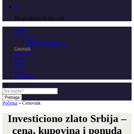
0
No products in the cart.
Početna
O nama
O nama
Insignitus GOLD u medijima
Česta pitanja o investicionom zlatu
Cenovnik
Zašto zlato?
Usluge
Berza
Blog
Kontakt
Česta pitanja
All
Pretraga
Početna
»
Cenovnik
Investiciono zlato Srbija –
cena, kupovina i ponuda