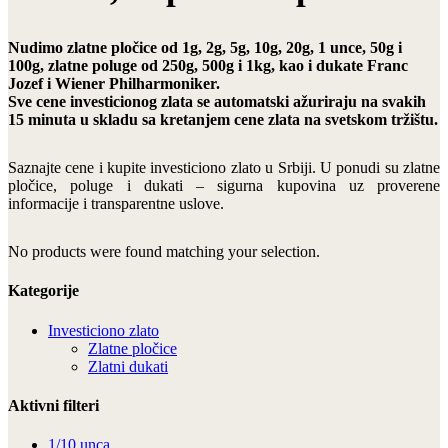
Nudimo zlatne pločice od 1g, 2g, 5g, 10g, 20g, 1 unce, 50g i
100g, zlatne poluge od 250g, 500g i 1kg, kao i dukate Franc
Jozef i Wiener Philharmoniker.
Sve cene investicionog zlata se automatski ažuriraju na svakih
15 minuta u skladu sa kretanjem cene zlata na svetskom tržištu.
Saznajte cene i kupite investiciono zlato u Srbiji. U ponudi su zlatne
pločice, poluge i dukati – sigurna kupovina uz proverene
informacije i transparentne uslove.
No products were found matching your selection.
Kategorije
Investiciono zlato
Zlatne pločice
Zlatni dukati
Aktivni filteri
1/10 unca