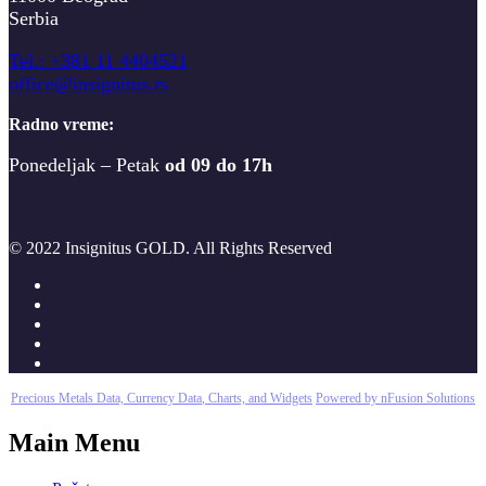
Serbia
T
el.: +381 11 4404521
office@insignitus.rs
Radno vreme:
Ponedeljak – Petak
od 09 do 17h
© 2022 Insignitus GOLD. All Rights Reserved
Precious Metals Data, Currency Data
, Charts, and Widgets
Powered by nFusion Solutions
Main Menu