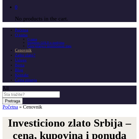
0
No products in the cart.
Početna
O nama
O nama
Insignitus GOLD u medijima
Česta pitanja o investicionom zlatu
Cenovnik
Zašto zlato?
Usluge
Berza
Blog
Kontakt
Česta pitanja
All
Pretraga
Početna
»
Cenovnik
Investiciono zlato Srbija –
cena, kupovina i ponuda