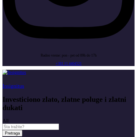
Radno vreme: pon - pet od 09h do 17h
+381 11 4404521
Insignitus
Investiciono zlato, zlatne poluge i zlatni
dukati
All
Pretraga