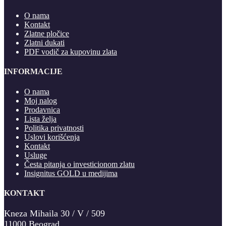
O nama
Kontakt
Zlatne pločice
Zlatni dukati
PDF vodič za kupovinu zlata
INFORMACIJE
O nama
Moj nalog
Prodavnica
Lista želja
Politika privatnosti
Uslovi korišćenja
Kontakt
Usluge
Česta pitanja o investicionom zlatu
Insignitus GOLD u medijima
KONTAKT
Kneza Mihaila 30 / V / 509
11000 Beograd