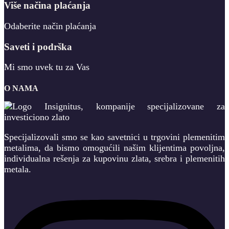
Više načina plaćanja
Odaberite način plaćanja
Saveti i podrška
Mi smo uvek tu za Vas
O NAMA
Specijalizovali smo se kao savetnici u trgovini plemenitim
metalima, da bismo omogućili našim klijentima povoljna,
individualna rešenja za kupovinu zlata, srebra i plemenitih
metala.