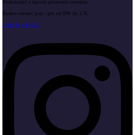
Profesionalci u trgovini plemenitim metalima
Radno vreme: pon - pet od 09h do 17h
+381 11 4404521