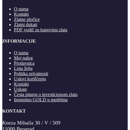
O nama
Kontakt
Zlatne pločice
Zlatni dukati
PDF vodič za kupovinu zlata
INFORMACIJE
O nama
Moj nalog
Prodavnica
Lista želja
Politika privatnosti
Uslovi korišćenja
Kontakt
Usluge
Česta pitanja o investicionom zlatu
Insignitus GOLD u medijima
KONTAKT
Kneza Mihaila 30 / V / 509
11000 Beograd