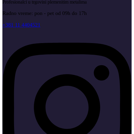
Profesionalci u trgovini plemenitim metalima
Radno vreme: pon - pet od 09h do 17h
+381 11 4404521