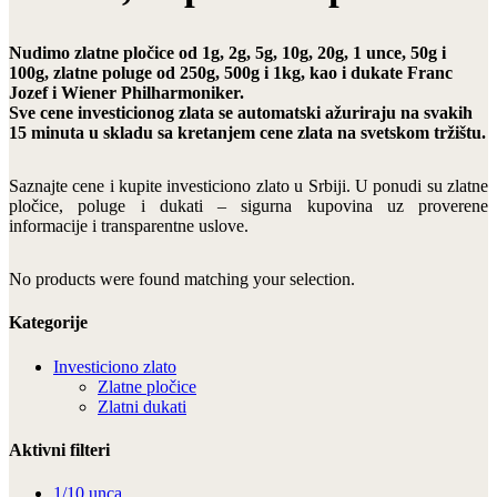
Nudimo zlatne pločice od 1g, 2g, 5g, 10g, 20g, 1 unce, 50g i
100g, zlatne poluge od 250g, 500g i 1kg, kao i dukate Franc
Jozef i Wiener Philharmoniker.
Sve cene investicionog zlata se automatski ažuriraju na svakih
15 minuta u skladu sa kretanjem cene zlata na svetskom tržištu.
Saznajte cene i kupite investiciono zlato u Srbiji. U ponudi su zlatne
pločice, poluge i dukati – sigurna kupovina uz proverene
informacije i transparentne uslove.
No products were found matching your selection.
Kategorije
Investiciono zlato
Zlatne pločice
Zlatni dukati
Aktivni filteri
1/10 unca