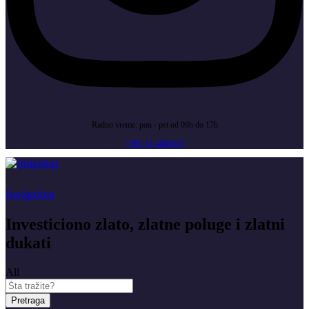
Radno vreme: pon - pet od 09h do 17h
+381 11 4404521
Insignitus
Investiciono zlato, zlatne poluge i zlatni
dukati
All
Pretraga