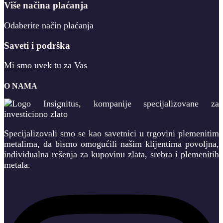
Više načina plaćanja
Odaberite način plaćanja
Saveti i podrška
Mi smo uvek tu za Vas
O NAMA
Specijalizovali smo se kao savetnici u trgovini plemenitim
metalima, da bismo omogućili našim klijentima povoljna,
individualna rešenja za kupovinu zlata, srebra i plemenitih
metala.