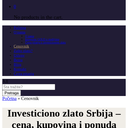
0
No products in the cart.
Početna
O nama
O nama
Insignitus GOLD u medijima
Česta pitanja o investicionom zlatu
Cenovnik
Zašto zlato?
Usluge
Berza
Blog
Kontakt
Česta pitanja
All
Pretraga
Početna
»
Cenovnik
Investiciono zlato Srbija –
cena, kupovina i ponuda