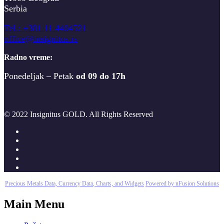
Serbia
T
el.: +381 11 4404521
office@insignitus.rs
Radno vreme:
Ponedeljak – Petak
od 09 do 17h
© 2022 Insignitus GOLD. All Rights Reserved
Precious Metals Data, Currency Data
, Charts, and Widgets
Powered by nFusion Solutions
Main Menu