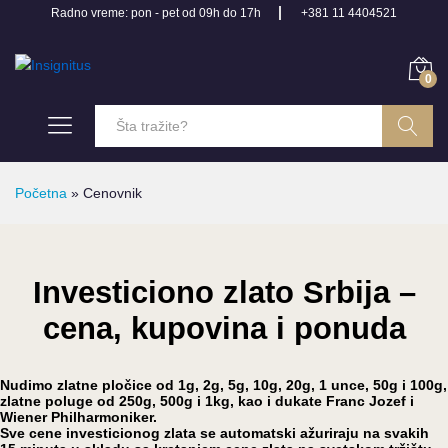
Radno vreme: pon - pet od 09h do 17h
+381 11 4404521
0
Pretraga
Početna
»
Cenovnik
Investiciono zlato Srbija –
cena, kupovina i ponuda
Nudimo zlatne pločice od 1g, 2g, 5g, 10g, 20g, 1 unce, 50g i 100g,
zlatne poluge od 250g, 500g i 1kg, kao i dukate Franc Jozef i
Wiener Philharmoniker.
Sve cene investicionog zlata se automatski ažuriraju na svakih