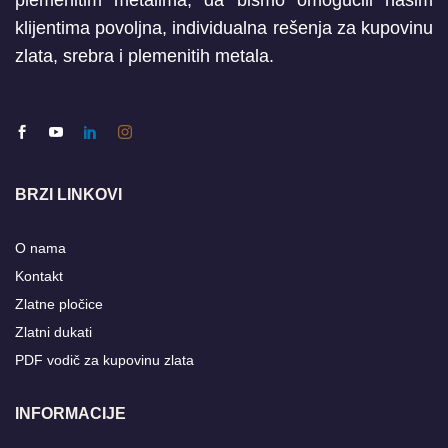
plemenitim metalima, da bismo omogućili našim
klijentima povoljna, individualna rešenja za kupovinu
zlata, srebra i plemenitih metala.
BRZI LINKOVI
O nama
Kontakt
Zlatne pločice
Zlatni dukati
PDF vodič za kupovinu zlata
INFORMACIJE