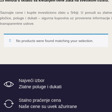
15 minuta u skladu sa kretanjem cene zlata na svetskom tržištu.
Saznajte cene i kupite investiciono zlato u Srbiji. U ponudi su zlatne
pločice, poluge i dukati – sigurna kupovina uz proverene informacije i
transparentne uslove.
No products were found matching your selection.
Najveći izbor
Zlatne poluge i dukati
Stalno praćenje cena
Naše cene su uvek ažurirane