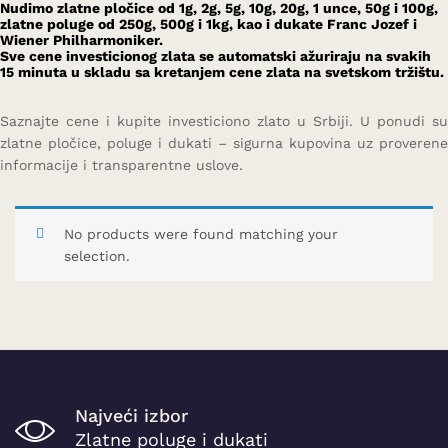
Nudimo zlatne pločice od 1g, 2g, 5g, 10g, 20g, 1 unce, 50g i 100g,
zlatne poluge od 250g, 500g i 1kg, kao i dukate Franc Jozef i
Wiener Philharmoniker.
Sve cene investicionog zlata se automatski ažuriraju na svakih
15 minuta u skladu sa kretanjem cene zlata na svetskom tržištu.
Saznajte cene i kupite investiciono zlato u Srbiji. U ponudi su
zlatne pločice, poluge i dukati – sigurna kupovina uz proverene
informacije i transparentne uslove.
No products were found matching your
selection.
Najveći izbor
Zlatne poluge i dukati