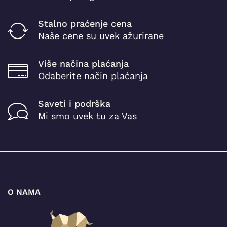
Stalno praćenje cena
Naše cene su uvek ažurirane
Više načina plaćanja
Odaberite način plaćanja
Saveti i podrška
Mi smo uvek tu za Vas
O NAMA