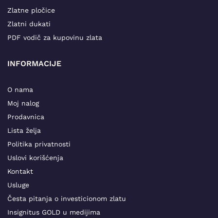
Zlatne pločice
Zlatni dukati
PDF vodič za kupovinu zlata
INFORMACIJE
O nama
Moj nalog
Prodavnica
Lista želja
Politika privatnosti
Uslovi korišćenja
Kontakt
Usluge
Česta pitanja o investicionom zlatu
Insignitus GOLD u medijima