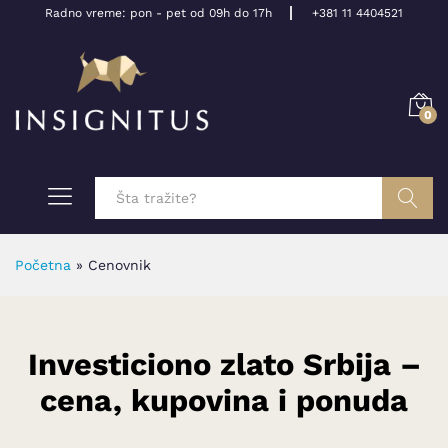
Radno vreme: pon - pet od 09h do 17h
+381 11 4404521
0
Pretraga
Početna
»
Cenovnik
Investiciono zlato Srbija –
cena, kupovina i ponuda