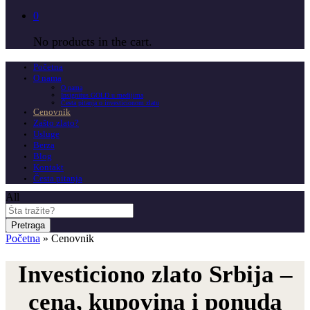
0
No products in the cart.
Početna
O nama
O nama
Insignitus GOLD u medijima
Česta pitanja o investicionom zlatu
Cenovnik
Zašto zlato?
Usluge
Berza
Blog
Kontakt
Česta pitanja
All
Pretraga
Početna
»
Cenovnik
Investiciono zlato Srbija –
cena, kupovina i ponuda