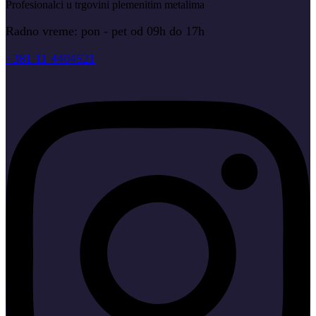
Profesionalci u trgovini plemenitim metalima
Radno vreme: pon - pet od 09h do 17h
+381 11 4404521