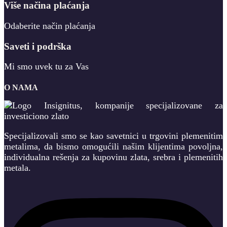
Više načina plaćanja
Odaberite način plaćanja
Saveti i podrška
Mi smo uvek tu za Vas
O NAMA
Specijalizovali smo se kao savetnici u trgovini plemenitim
metalima, da bismo omogućili našim klijentima povoljna,
individualna rešenja za kupovinu zlata, srebra i plemenitih
metala.