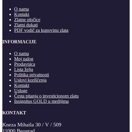
O nama
Kontakt
Zlatne pločice
Zlatni dukati
PDF vodič za kupovinu zlata
INFORMACIJE
O nama
Moj nalog
Prodavnica
Lista želja
Politika privatnosti
Uslovi korišćenja
Kontakt
Usluge
Česta pitanja o investicionom zlatu
Insignitus GOLD u medijima
KONTAKT
Kneza Mihaila 30 / V / 509
11000 Beograd