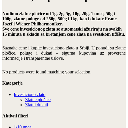
Nudimo zlatne pločice od 1g, 2g, 5g, 10g, 20g, 1 unce, 50g i
100g, zlatne poluge od 250g, 500g i 1kg, kao i dukate Franc
Jozef i Wiener Philharmoniker.
Sve cene investicionog zlata se automatski ažuriraju na svakih
15 minuta u skladu sa kretanjem cene zlata na svetskom tržištu.
Saznajte cene i kupite investiciono zlato u Srbiji. U ponudi su zlatne
pločice, poluge i dukati – sigurna kupovina uz proverene
informacije i transparentne uslove.
No products were found matching your selection.
Kategorije
Investiciono zlato
Zlatne pločice
Zlatni dukati
Aktivni filteri
1/10 unca