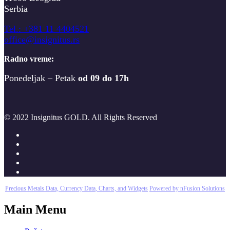
Serbia
T
el.: +381 11 4404521
office@insignitus.rs
Radno vreme:
Ponedeljak – Petak
od 09 do 17h
© 2022 Insignitus GOLD. All Rights Reserved
Precious Metals Data, Currency Data
, Charts, and Widgets
Powered by nFusion Solutions
Main Menu