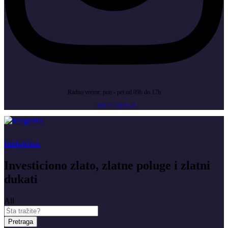
Radno vreme: pon - pet od 09h do 17h
+381 11 4404521
Insignitus
Investiciono zlato, zlatne poluge i zlatni
dukati
All
Pretraga