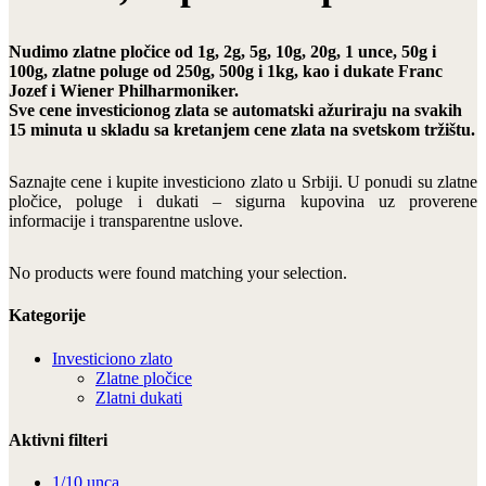
Nudimo zlatne pločice od 1g, 2g, 5g, 10g, 20g, 1 unce, 50g i
100g, zlatne poluge od 250g, 500g i 1kg, kao i dukate Franc
Jozef i Wiener Philharmoniker.
Sve cene investicionog zlata se automatski ažuriraju na svakih
15 minuta u skladu sa kretanjem cene zlata na svetskom tržištu.
Saznajte cene i kupite investiciono zlato u Srbiji. U ponudi su zlatne
pločice, poluge i dukati – sigurna kupovina uz proverene
informacije i transparentne uslove.
No products were found matching your selection.
Kategorije
Investiciono zlato
Zlatne pločice
Zlatni dukati
Aktivni filteri
1/10 unca