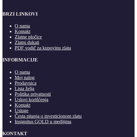
BRZI LINKOVI
O nama
Kontakt
Zlatne pločice
Zlatni dukati
PDF vodič za kupovinu zlata
INFORMACIJE
O nama
Moj nalog
Prodavnica
Lista želja
Politika privatnosti
Uslovi korišćenja
Kontakt
Usluge
Česta pitanja o investicionom zlatu
Insignitus GOLD u medijima
KONTAKT