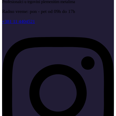
Profesionalci u trgovini plemenitim metalima
Radno vreme: pon - pet od 09h do 17h
+381 11 4404521