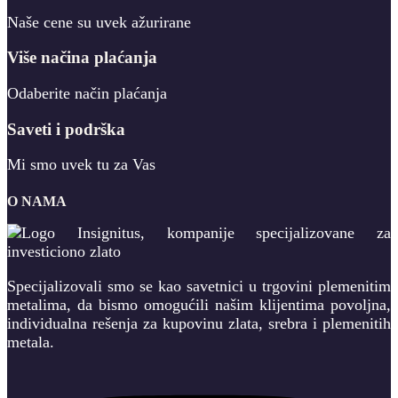
Naše cene su uvek ažurirane
Više načina plaćanja
Odaberite način plaćanja
Saveti i podrška
Mi smo uvek tu za Vas
O NAMA
Specijalizovali smo se kao savetnici u trgovini plemenitim
metalima, da bismo omogućili našim klijentima povoljna,
individualna rešenja za kupovinu zlata, srebra i plemenitih
metala.