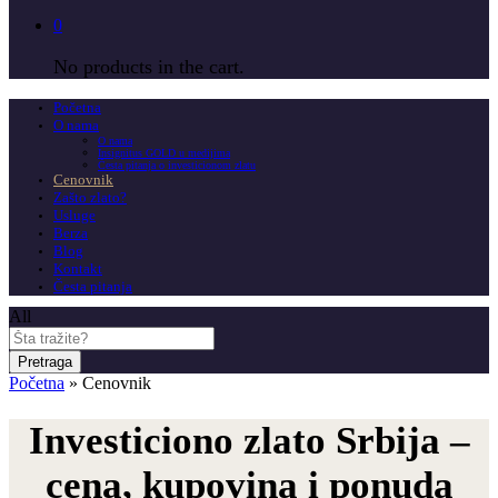
0
No products in the cart.
Početna
O nama
O nama
Insignitus GOLD u medijima
Česta pitanja o investicionom zlatu
Cenovnik
Zašto zlato?
Usluge
Berza
Blog
Kontakt
Česta pitanja
All
Pretraga
Početna
»
Cenovnik
Investiciono zlato Srbija –
cena, kupovina i ponuda