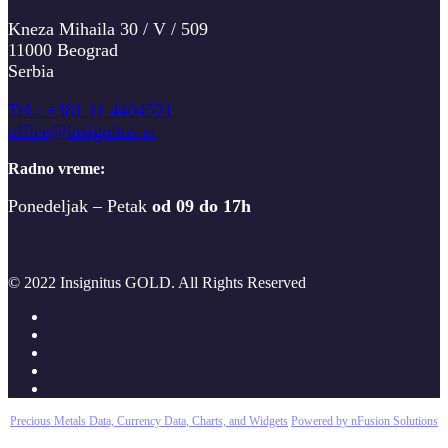
Kneza Mihaila 30 / V / 509
11000 Beograd
Serbia
T
el.: +381 11 4404521
office@insignitus.rs
Radno vreme:
Ponedeljak – Petak
od 09 do 17h
© 2022 Insignitus GOLD. All Rights Reserved
Precious Metals Data, Currency Data
, Charts, and Widgets
Powered by nFusion Solutions