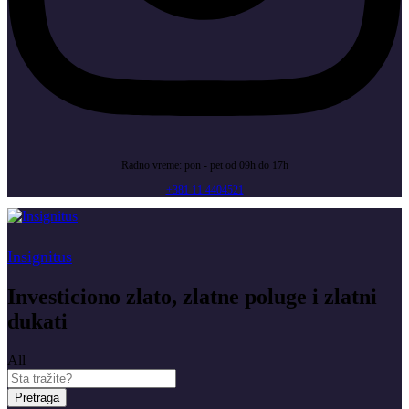
Radno vreme: pon - pet od 09h do 17h
+381 11 4404521
Insignitus
Investiciono zlato, zlatne poluge i zlatni
dukati
All
Pretraga