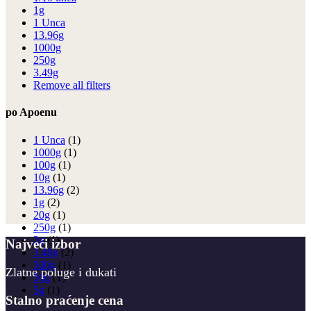
1g
1 Unca
13.96g
1000g
250g
3.49g
Remove all filters
po Apoenu
1 Unca
(1)
1000g
(1)
100g
(1)
10g
(1)
13.96g
(2)
1g
(2)
20g
(1)
250g
(1)
2g
(1)
Najveći izbor
3.49g
(2)
500g
(1)
Zlatne poluge i dukati
50g
(1)
5g
(1)
Stalno praćenje cena