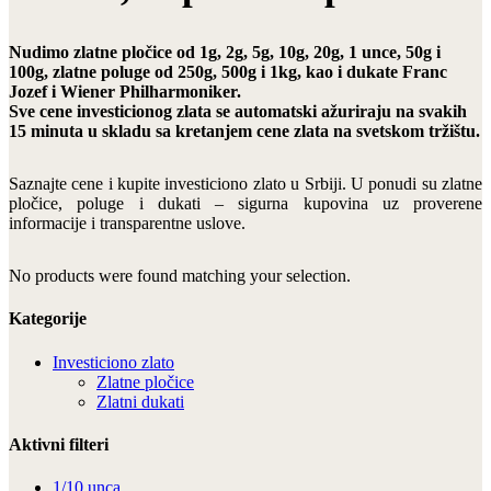
Nudimo zlatne pločice od 1g, 2g, 5g, 10g, 20g, 1 unce, 50g i
100g, zlatne poluge od 250g, 500g i 1kg, kao i dukate Franc
Jozef i Wiener Philharmoniker.
Sve cene investicionog zlata se automatski ažuriraju na svakih
15 minuta u skladu sa kretanjem cene zlata na svetskom tržištu.
Saznajte cene i kupite investiciono zlato u Srbiji. U ponudi su zlatne
pločice, poluge i dukati – sigurna kupovina uz proverene
informacije i transparentne uslove.
No products were found matching your selection.
Kategorije
Investiciono zlato
Zlatne pločice
Zlatni dukati
Aktivni filteri
1/10 unca