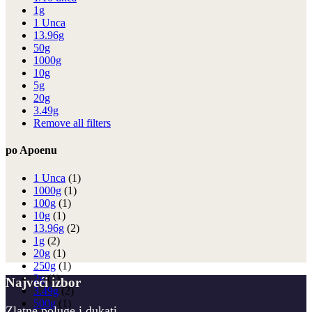
1g
1 Unca
13.96g
50g
1000g
10g
5g
20g
3.49g
Remove all filters
po Apoenu
1 Unca
(1)
1000g
(1)
100g
(1)
10g
(1)
13.96g
(2)
1g
(2)
20g
(1)
250g
(1)
2g
(1)
Najveći izbor
3.49g
(2)
500g
(1)
Zlatne poluge i dukati