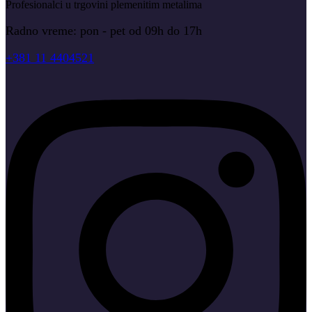
Profesionalci u trgovini plemenitim metalima
Radno vreme: pon - pet od 09h do 17h
+381 11 4404521