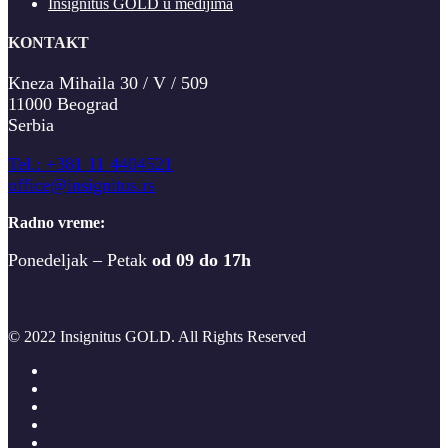
Insignitus GOLD u medijima
KONTAKT
Kneza Mihaila 30 / V / 509
11000 Beograd
Serbia
T
el.: +381 11 4404521
office@insignitus.rs
Radno vreme:
Ponedeljak – Petak
od 09 do 17h
© 2022 Insignitus GOLD. All Rights Reserved