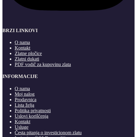
BRZI LINKOVI
O nama
Kontakt
Zlatne pločice
Zlatni dukati
PDF vodič za kupovinu zlata
INFORMACIJE
O nama
Moj nalog
Prodavnica
Lista želja
Politika privatnosti
Uslovi korišćenja
Kontakt
Usluge
Česta pitanja o investicionom zlatu