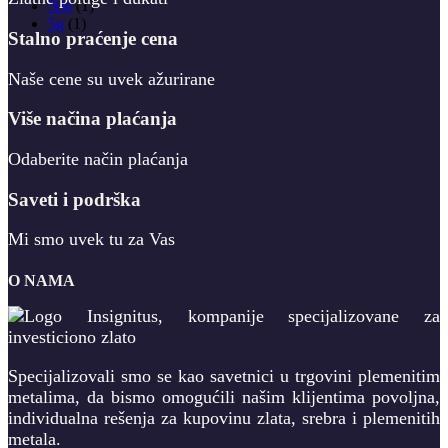
50g
(1)
5g
(1)
Stalno praćenje cena
Naše cene su uvek ažurirane
Više načina plaćanja
Odaberite način plaćanja
Saveti i podrška
Mi smo uvek tu za Vas
O NAMA
Specijalizovali smo se kao savetnici u trgovini plemenitim
metalima, da bismo omogućili našim klijentima povoljna,
individualna rešenja za kupovinu zlata, srebra i plemenitih
metala.