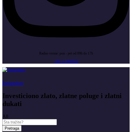
Radno vreme: pon - pet od 09h do 17h
+381 11 4404521
Insignitus
Investiciono zlato, zlatne poluge i zlatni
dukati
All
Pretraga