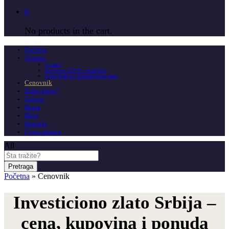
0
No products in the cart.
Početna
O nama
O nama
Insignitus GOLD u medijima
Česta pitanja o investicionom zlatu
Cenovnik
Zašto zlato?
Usluge
Berza
Blog
Kontakt
Česta pitanja
All
Pretraga
Početna
»
Cenovnik
Investiciono zlato Srbija –
cena, kupovina i ponuda