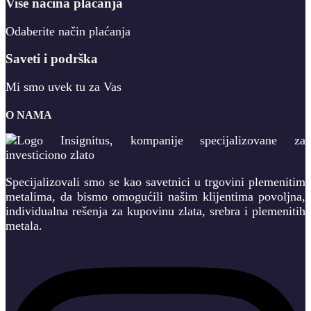
Više načina plaćanja
Odaberite način plaćanja
Saveti i podrška
Mi smo uvek tu za Vas
O NAMA
Specijalizovali smo se kao savetnici u trgovini plemenitim
metalima, da bismo omogućili našim klijentima povoljna,
individualna rešenja za kupovinu zlata, srebra i plemenitih
metala.