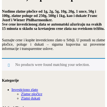
Nudimo zlatne pločice od 1g, 2g, 5g, 10g, 20g, 1 unce, 50g i
100g, zlatne poluge od 250g, 500g i 1kg, kao i dukate Franc
Jozef i Wiener Philharmoniker.
Sve cene investicionog zlata se automatski ažuriraju na svakih
15 minuta u skladu sa kretanjem cene zlata na svetskom tržištu.
Saznajte cene i kupite investiciono zlato u Srbiji. U ponudi su zlatne
pločice, poluge i dukati – sigurna kupovina uz proverene
informacije i transparentne uslove.
No products were found matching your selection.
Kategorije
Investiciono zlato
Zlatne pločice
Zlatni dukati