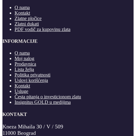
O nama
Kontakt
Zlatne pločice
Zlatni dukati
PDF vodič za kupovinu zlata
INFORMACIJE
O nama
Moj nalog
Prodavnica
Lista želja
Politika privatnosti
Uslovi korišćenja
Kontakt
Usluge
Česta pitanja o investicionom zlatu
Insignitus GOLD u medijima
KONTAKT
Kneza Mihaila 30 / V / 509
11000 Beograd