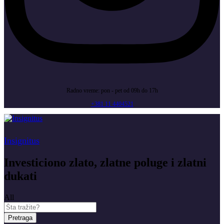
Radno vreme: pon - pet od 09h do 17h
+381 11 4404521
Insignitus
Investiciono zlato, zlatne poluge i zlatni
dukati
All
Pretraga