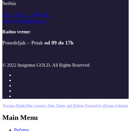
Serbia
T
el.: +381 11 4404521
office@insignitus.rs
Radno vreme:
Ponedeljak – Petak
od 09 do 17h
© 2022 Insignitus GOLD. All Rights Reserved
Precious Metals Data, Currency Data
, Charts, and Widgets
Powered by nFusion Solutions
Main Menu
Početna