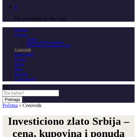
0
No products in the cart.
Početna
O nama
O nama
Insignitus GOLD u medijima
Česta pitanja o investicionom zlatu
Cenovnik
Zašto zlato?
Usluge
Berza
Blog
Kontakt
Česta pitanja
All
Pretraga
Početna
»
Cenovnik
Investiciono zlato Srbija –
cena, kupovina i ponuda