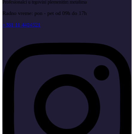
Profesionalci u trgovini plemenitim metalima
Radno vreme: pon - pet od 09h do 17h
+381 11 4404521