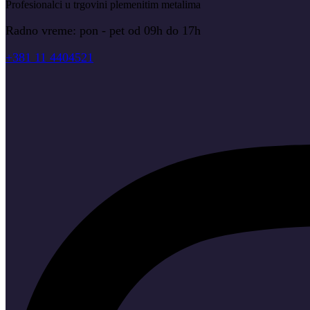
Profesionalci u trgovini plemenitim metalima
Radno vreme: pon - pet od 09h do 17h
+381 11 4404521