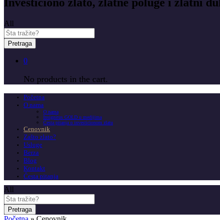
Investiciono zlato, zlatne poluge i zlatni du
All
Pretraga
0
No products in the cart.
Početna
O nama
O nama
Insignitus GOLD u medijima
Česta pitanja o investicionom zlatu
Cenovnik
Zašto zlato?
Usluge
Berza
Blog
Kontakt
Česta pitanja
All
Pretraga
Početna
»
Cenovnik