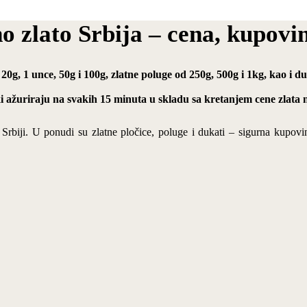
no zlato Srbija – cena, kupovi
 20g, 1 unce, 50g i 100g, zlatne poluge od 250g, 500g i 1kg, kao i 
ki ažuriraju na svakih 15 minuta u skladu sa kretanjem cene zlata n
u Srbiji. U ponudi su zlatne pločice, poluge i dukati – sigurna kupovi