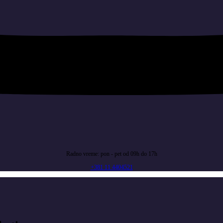
Radno vreme: pon - pet od 09h do 17h
+381 11 4404521