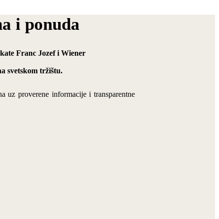
na i ponuda
dukate Franc Jozef i Wiener
a svetskom tržištu.
na uz proverene informacije i transparentne