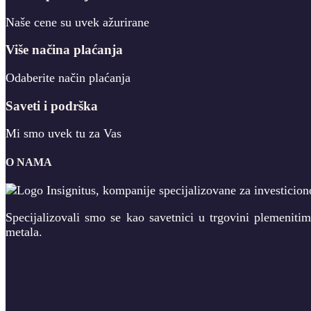
Naše cene su uvek ažurirane
Više načina plaćanja
Odaberite način plaćanja
Saveti i podrška
Mi smo uvek tu za Vas
O NAMA
Specijalizovali smo se kao savetnici u trgovini plemeniti
metala.