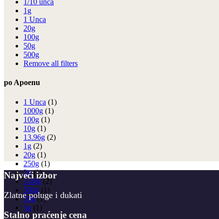
1/10 unca
1g
1 Unca
20g
100g
50g
500g
Remove all filters
po Apoenu
1 Unca
(1)
1000g
(1)
100g
(1)
10g
(1)
13.96g
(2)
1g
(2)
20g
(1)
250g
(1)
2g
(1)
Najveći izbor
3.49g
(2)
500g
(1)
Zlatne poluge i dukati
50g
(1)
5g
(1)
Stalno praćenje cena