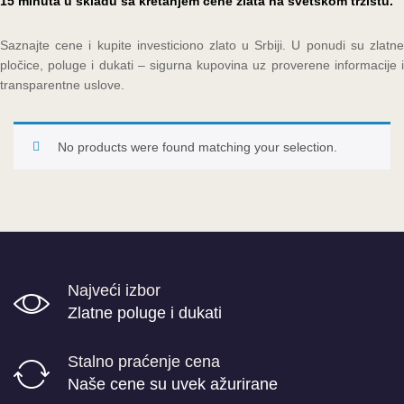
15 minuta u skladu sa kretanjem cene zlata na svetskom tržištu.
Saznajte cene i kupite investiciono zlato u Srbiji. U ponudi su zlatne
pločice, poluge i dukati – sigurna kupovina uz proverene informacije i
transparentne uslove.
No products were found matching your selection.
Najveći izbor
Zlatne poluge i dukati
Stalno praćenje cena
Naše cene su uvek ažurirane