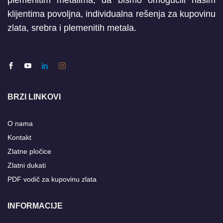
plemenitim metalima, da bismo omogućili našim
klijentima povoljna, individualna rešenja za kupovinu
zlata, srebra i plemenitih metala.
BRZI LINKOVI
O nama
Kontakt
Zlatne pločice
Zlatni dukati
PDF vodič za kupovinu zlata
INFORMACIJE