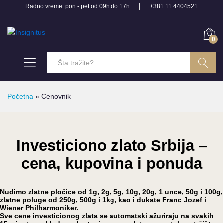
Radno vreme: pon - pet od 09h do 17h
+381 11 4404521
0
Pretraga
Početna
»
Cenovnik
Investiciono zlato Srbija –
cena, kupovina i ponuda
Nudimo zlatne pločice od 1g, 2g, 5g, 10g, 20g, 1 unce, 50g i 100g,
zlatne poluge od 250g, 500g i 1kg, kao i dukate Franc Jozef i
Wiener Philharmoniker.
Sve cene investicionog zlata se automatski ažuriraju na svakih