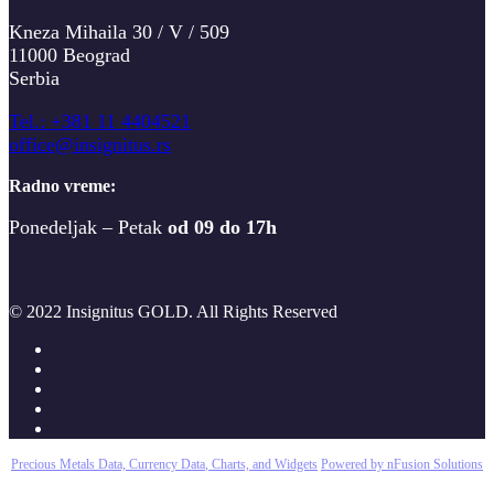
Kneza Mihaila 30 / V / 509
11000 Beograd
Serbia
T
el.: +381 11 4404521
office@insignitus.rs
Radno vreme:
Ponedeljak – Petak
od 09 do 17h
© 2022 Insignitus GOLD. All Rights Reserved
Precious Metals Data, Currency Data
, Charts, and Widgets
Powered by nFusion Solutions