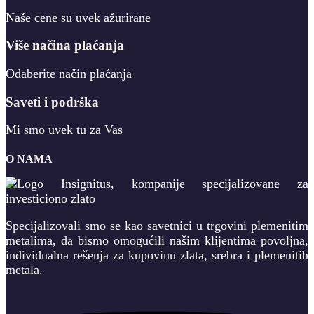
Naše cene su uvek ažurirane
Više načina plaćanja
Odaberite način plaćanja
Saveti i podrška
Mi smo uvek tu za Vas
O NAMA
Specijalizovali smo se kao savetnici u trgovini plemenitim
metalima, da bismo omogućili našim klijentima povoljna,
individualna rešenja za kupovinu zlata, srebra i plemenitih
metala.