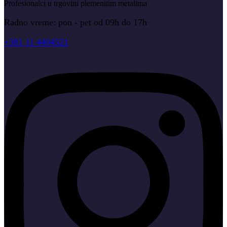
Profesionalci u trgovini plemenitim metalima
Radno vreme: pon - pet od 09h do 17h
+381 11 4404521