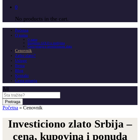
0
No products in the cart.
Početna
O nama
O nama
Insignitus GOLD u medijima
Česta pitanja o investicionom zlatu
Cenovnik
Zašto zlato?
Usluge
Berza
Blog
Kontakt
Česta pitanja
All
Pretraga
Početna
»
Cenovnik
Investiciono zlato Srbija –
cena, kupovina i ponuda