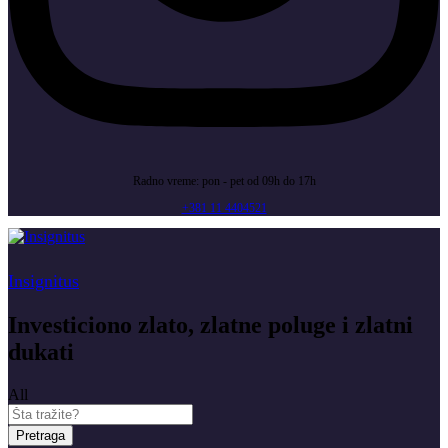
Radno vreme: pon - pet od 09h do 17h
+381 11 4404521
Insignitus
Investiciono zlato, zlatne poluge i zlatni
dukati
All
Pretraga