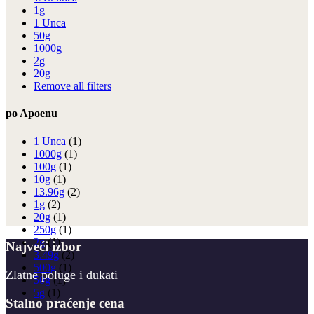
1g
1 Unca
50g
1000g
2g
20g
Remove all filters
po Apoenu
1 Unca
(1)
1000g
(1)
100g
(1)
10g
(1)
13.96g
(2)
1g
(2)
20g
(1)
250g
(1)
2g
(1)
Najveći izbor
3.49g
(2)
500g
(1)
Zlatne poluge i dukati
50g
(1)
5g
(1)
Stalno praćenje cena