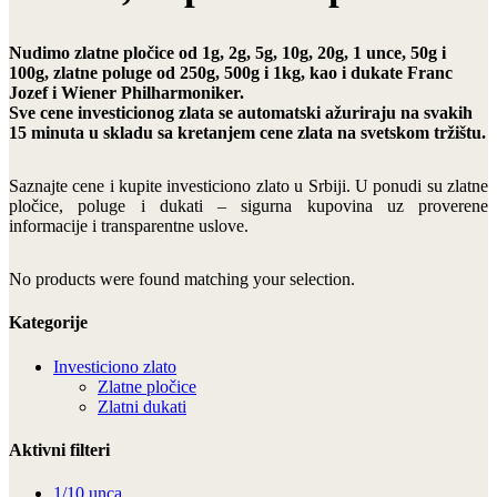
Nudimo zlatne pločice od 1g, 2g, 5g, 10g, 20g, 1 unce, 50g i
100g, zlatne poluge od 250g, 500g i 1kg, kao i dukate Franc
Jozef i Wiener Philharmoniker.
Sve cene investicionog zlata se automatski ažuriraju na svakih
15 minuta u skladu sa kretanjem cene zlata na svetskom tržištu.
Saznajte cene i kupite investiciono zlato u Srbiji. U ponudi su zlatne
pločice, poluge i dukati – sigurna kupovina uz proverene
informacije i transparentne uslove.
No products were found matching your selection.
Kategorije
Investiciono zlato
Zlatne pločice
Zlatni dukati
Aktivni filteri
1/10 unca