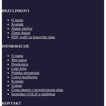
BRZI LINKOVI
O nama
Kontakt
Zlatne pločice
Zlatni dukati
PDF vodič za kupovinu zlata
INFORMACIJE
O nama
Moj nalog
Prodavnica
Lista želja
Politika privatnosti
Uslovi korišćenja
Kontakt
Usluge
Česta pitanja o investicionom zlatu
Insignitus GOLD u medijima
KONTAKT