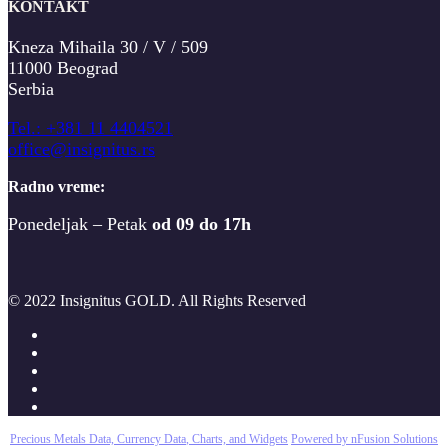
KONTAKT
Kneza Mihaila 30 / V / 509
11000 Beograd
Serbia
T
el.: +381 11 4404521
office@insignitus.rs
Radno vreme:
Ponedeljak – Petak
od 09 do 17h
© 2022 Insignitus GOLD. All Rights Reserved
Precious Metals Data, Currency Data
, Charts, and Widgets
Powered by nFusion Solutions