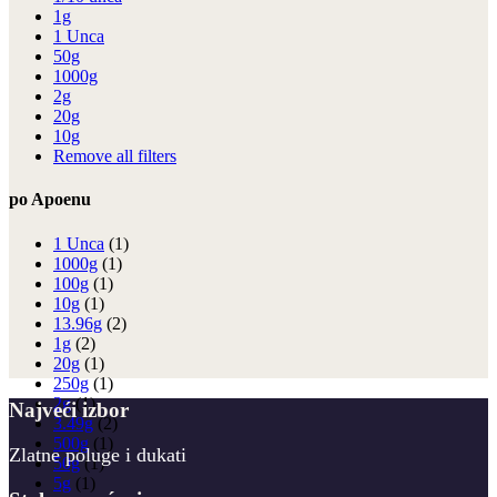
1g
1 Unca
50g
1000g
2g
20g
10g
Remove all filters
po Apoenu
1 Unca
(1)
1000g
(1)
100g
(1)
10g
(1)
13.96g
(2)
1g
(2)
20g
(1)
250g
(1)
2g
(1)
Najveći izbor
3.49g
(2)
500g
(1)
Zlatne poluge i dukati
50g
(1)
5g
(1)