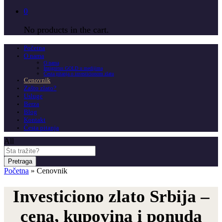
0
No products in the cart.
Početna
O nama
O nama
Insignitus GOLD u medijima
Česta pitanja o investicionom zlatu
Cenovnik
Zašto zlato?
Usluge
Berza
Blog
Kontakt
Česta pitanja
All
Pretraga
Početna
»
Cenovnik
Investiciono zlato Srbija –
cena, kupovina i ponuda