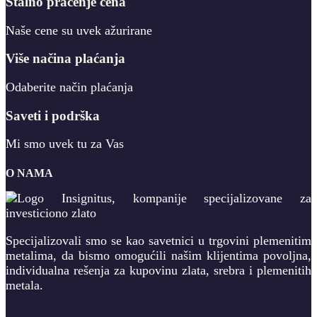
Stalno praćenje cena
Naše cene su uvek ažurirane
Više načina plaćanja
Odaberite način plaćanja
Saveti i podrška
Mi smo uvek tu za Vas
O NAMA
Specijalizovali smo se kao savetnici u trgovini plemenitim
metalima, da bismo omogućili našim klijentima povoljna,
individualna rešenja za kupovinu zlata, srebra i plemenitih
metala.