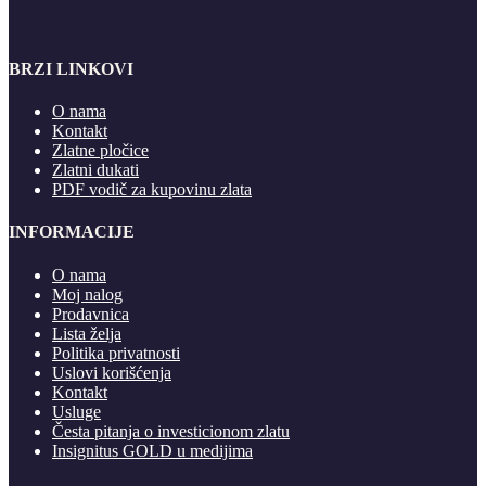
BRZI LINKOVI
O nama
Kontakt
Zlatne pločice
Zlatni dukati
PDF vodič za kupovinu zlata
INFORMACIJE
O nama
Moj nalog
Prodavnica
Lista želja
Politika privatnosti
Uslovi korišćenja
Kontakt
Usluge
Česta pitanja o investicionom zlatu
Insignitus GOLD u medijima