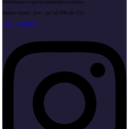
Profesionalci u trgovini plemenitim metalima
Radno vreme: pon - pet od 09h do 17h
+381 11 4404521