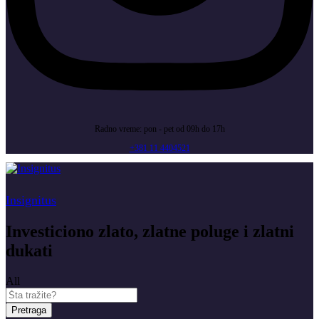
Radno vreme: pon - pet od 09h do 17h
+381 11 4404521
Insignitus
Investiciono zlato, zlatne poluge i zlatni
dukati
All
Pretraga