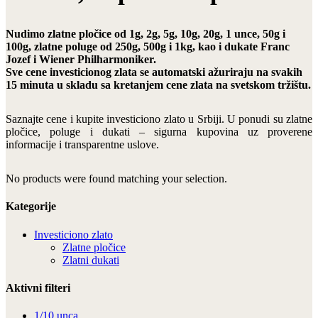
Nudimo zlatne pločice od 1g, 2g, 5g, 10g, 20g, 1 unce, 50g i
100g, zlatne poluge od 250g, 500g i 1kg, kao i dukate Franc
Jozef i Wiener Philharmoniker.
Sve cene investicionog zlata se automatski ažuriraju na svakih
15 minuta u skladu sa kretanjem cene zlata na svetskom tržištu.
Saznajte cene i kupite investiciono zlato u Srbiji. U ponudi su zlatne
pločice, poluge i dukati – sigurna kupovina uz proverene
informacije i transparentne uslove.
No products were found matching your selection.
Kategorije
Investiciono zlato
Zlatne pločice
Zlatni dukati
Aktivni filteri
1/10 unca