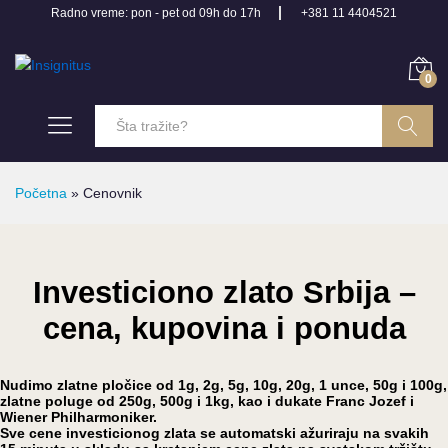
Radno vreme: pon - pet od 09h do 17h
+381 11 4404521
0
Pretraga
Početna
»
Cenovnik
Investiciono zlato Srbija –
cena, kupovina i ponuda
Nudimo zlatne pločice od 1g, 2g, 5g, 10g, 20g, 1 unce, 50g i 100g,
zlatne poluge od 250g, 500g i 1kg, kao i dukate Franc Jozef i
Wiener Philharmoniker.
Sve cene investicionog zlata se automatski ažuriraju na svakih