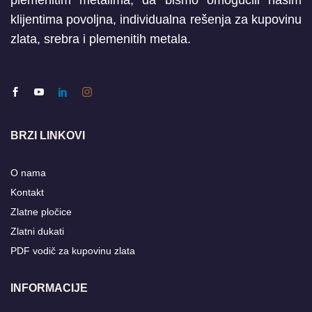
plemenitim metalima, da bismo omogućili našim
klijentima povoljna, individualna rešenja za kupovinu
zlata, srebra i plemenitih metala.
BRZI LINKOVI
O nama
Kontakt
Zlatne pločice
Zlatni dukati
PDF vodič za kupovinu zlata
INFORMACIJE