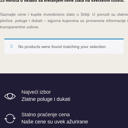
15 minuta u skladu sa kretanjem cene zlata na svetskom tržištu.
Saznajte cene i kupite investiciono zlato u Srbiji. U ponudi su zlatne
pločice, poluge i dukati – sigurna kupovina uz proverene informacije i
transparentne uslove.
No products were found matching your selection.
Najveći izbor
Zlatne poluge i dukati
Stalno praćenje cena
Naše cene su uvek ažurirane