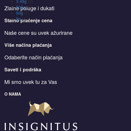
3.49g
(2)
500g
(1)
Zlatne poluge i dukati
50g
(1)
5g
(1)
Stalno praćenje cena
Naše cene su uvek ažurirane
Više načina plaćanja
Odaberite način plaćanja
Saveti i podrška
Mi smo uvek tu za Vas
O NAMA