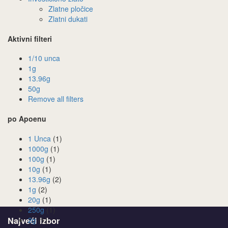
Zlatne pločice
Zlatni dukati
Aktivni filteri
1/10 unca
1g
13.96g
50g
Remove all filters
po Apoenu
1 Unca
(1)
1000g
(1)
100g
(1)
10g
(1)
13.96g
(2)
1g
(2)
20g
(1)
250g
(1)
2g
(1)
Najveći izbor