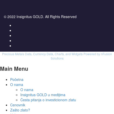
© 2022 Insignitus GOLD. All Rights Reserved
Precious Metals Data, Currency Data
, Charts, and Widgets
Powered by nFusion
Solutions
Main Menu
Početna
O nama
O nama
Insignitus GOLD u medijima
Česta pitanja o investicionom zlatu
Cenovnik
Zašto zlato?