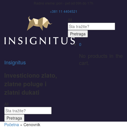
Radno vreme: pon - pet od 09h do 17h
+381 11 4404521
All
Pretraga
0
No products in the
Insignitus
cart.
Investiciono zlato,
zlatne poluge i
zlatni dukati
All
Pretraga
Početna
»
Cenovnik