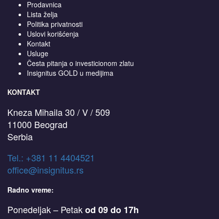
Prodavnica
Lista želja
Politika privatnosti
Uslovi korišćenja
Kontakt
Usluge
Česta pitanja o investicionom zlatu
Insignitus GOLD u medijima
KONTAKT
Kneza Mihaila 30 / V / 509
11000 Beograd
Serbia
T
el.: +381 11 4404521
office@insignitus.rs
Radno vreme:
Ponedeljak – Petak
od 09 do 17h