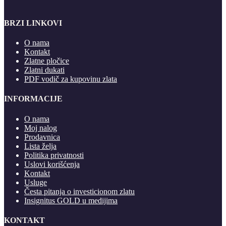
BRZI LINKOVI
O nama
Kontakt
Zlatne pločice
Zlatni dukati
PDF vodič za kupovinu zlata
INFORMACIJE
O nama
Moj nalog
Prodavnica
Lista želja
Politika privatnosti
Uslovi korišćenja
Kontakt
Usluge
Česta pitanja o investicionom zlatu
Insignitus GOLD u medijima
KONTAKT