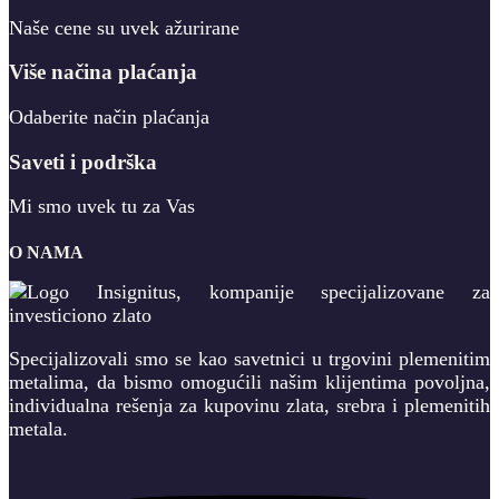
Naše cene su uvek ažurirane
Više načina plaćanja
Odaberite način plaćanja
Saveti i podrška
Mi smo uvek tu za Vas
O NAMA
Specijalizovali smo se kao savetnici u trgovini plemenitim
metalima, da bismo omogućili našim klijentima povoljna,
individualna rešenja za kupovinu zlata, srebra i plemenitih
metala.