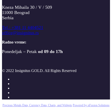
Kneza Mihaila 30 / V / 509
11000 Beograd
Serbia
T
el.: +381 11 4404521
office@insignitus.rs
Radno vreme:
Ponedeljak – Petak
od 09 do 17h
© 2022 Insignitus GOLD. All Rights Reserved
Precious Metals Data, Currency Data
, Charts, and Widgets
Powered by nFusion Solutions