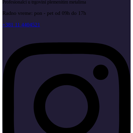
Profesionalci u trgovini plemenitim metalima
Radno vreme: pon - pet od 09h do 17h
+381 11 4404521