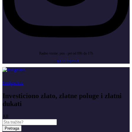
Radno vreme: pon - pet od 09h do 17h
+381 11 4404521
Insignitus
Investiciono zlato, zlatne poluge i zlatni
dukati
All
Pretraga