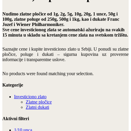
Nudimo zlatne pločice od 1g, 2g, 5g, 10g, 20g, 1 unce, 50g i
100g, zlatne poluge od 250g, 500g i 1kg, kao i dukate Franc
Jozef i Wiener Philharmoniker.
Sve cene investicionog zlata se automatski ažuriraju na svakih
15 minuta u skladu sa kretanjem cene zlata na svetskom tržištu.
Saznajte cene i kupite investiciono zlato u Srbiji. U ponudi su zlatne
pločice, poluge i dukati – sigurna kupovina uz proverene
informacije i transparentne uslove.
No products were found matching your selection.
Kategorije
Investiciono zlato
Zlatne pločice
Zlatni dukati
Aktivni filteri
1/10 unca