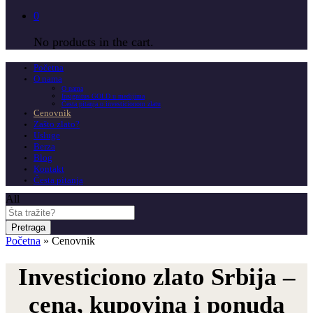
0
No products in the cart.
Početna
O nama
O nama
Insignitus GOLD u medijima
Česta pitanja o investicionom zlatu
Cenovnik
Zašto zlato?
Usluge
Berza
Blog
Kontakt
Česta pitanja
All
Pretraga
Početna
»
Cenovnik
Investiciono zlato Srbija –
cena, kupovina i ponuda