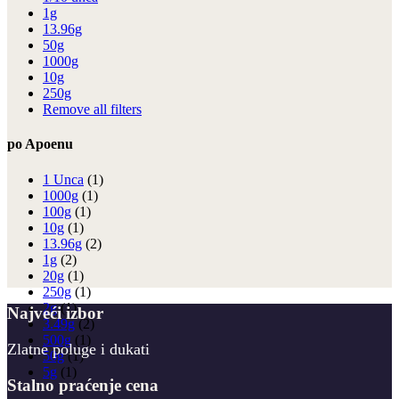
1g
13.96g
50g
1000g
10g
250g
Remove all filters
po Apoenu
1 Unca
(1)
1000g
(1)
100g
(1)
10g
(1)
13.96g
(2)
1g
(2)
20g
(1)
250g
(1)
2g
(1)
Najveći izbor
3.49g
(2)
500g
(1)
Zlatne poluge i dukati
50g
(1)
5g
(1)
Stalno praćenje cena