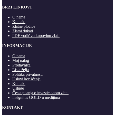
BRZI LINKOVI
O nama
Kontakt
Zlatne pločice
Zlatni dukati
PDF vodič za kupovinu zlata
INFORMACIJE
O nama
Moj nalog
Prodavnica
Lista želja
Politika privatnosti
Uslovi korišćenja
Kontakt
Usluge
Česta pitanja o investicionom zlatu
Insignitus GOLD u medijima
KONTAKT