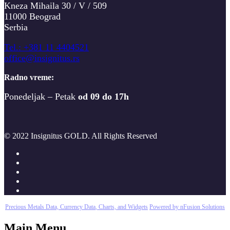
Kneza Mihaila 30 / V / 509
11000 Beograd
Serbia
T
el.: +381 11 4404521
office@insignitus.rs
Radno vreme:
Ponedeljak – Petak
od 09 do 17h
© 2022 Insignitus GOLD. All Rights Reserved
Precious Metals Data, Currency Data
, Charts, and Widgets
Powered by nFusion Solutions
Main Menu