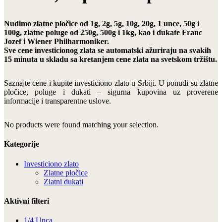
Nudimo zlatne pločice od 1g, 2g, 5g, 10g, 20g, 1 unce, 50g i
100g, zlatne poluge od 250g, 500g i 1kg, kao i dukate Franc
Jozef i Wiener Philharmoniker.
Sve cene investicionog zlata se automatski ažuriraju na svakih
15 minuta u skladu sa kretanjem cene zlata na svetskom tržištu.
Saznajte cene i kupite investiciono zlato u Srbiji. U ponudi su zlatne
pločice, poluge i dukati – sigurna kupovina uz proverene
informacije i transparentne uslove.
No products were found matching your selection.
Kategorije
Investiciono zlato
Zlatne pločice
Zlatni dukati
Aktivni filteri
1/4 Unca