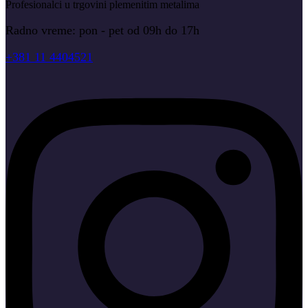
Profesionalci u trgovini plemenitim metalima
Radno vreme: pon - pet od 09h do 17h
+381 11 4404521