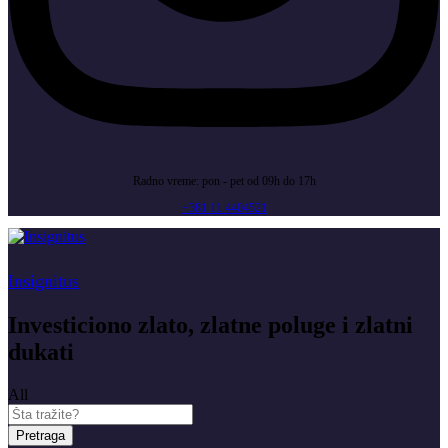
Radno vreme: pon - pet od 09h do 17h
+381 11 4404521
Insignitus
Investiciono zlato, zlatne poluge i zlatni
dukati
All
Pretraga