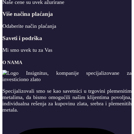
Naše cene su uvek ažurirane
Više načina plaćanja
Odaberite način plaćanja
Saveti i podrška
Mi smo uvek tu za Vas
O NAMA
Specijalizovali smo se kao savetnici u trgovini plemenitim
metalima, da bismo omogućili našim klijentima povoljna,
individualna rešenja za kupovinu zlata, srebra i plemenitih
metala.