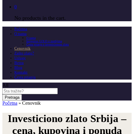
0
No products in the cart.
Početna
O nama
O nama
Insignitus GOLD u medijima
Česta pitanja o investicionom zlatu
Cenovnik
Zašto zlato?
Usluge
Berza
Blog
Kontakt
Česta pitanja
All
Pretraga
Početna
»
Cenovnik
Investiciono zlato Srbija –
cena, kupovina i ponuda