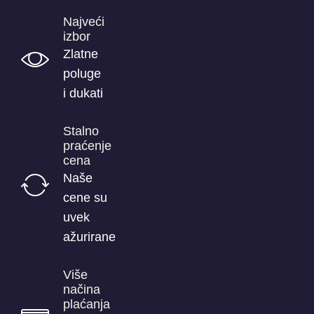
Najveći
izbor
Zlatne
poluge
i dukati
Stalno
praćenje
cena
Naše
cene su
uvek
ažurirane
Više
načina
plaćanja