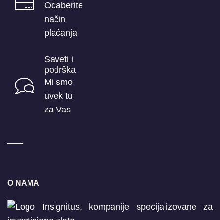
Odaberite
način
plaćanja
Saveti i
podrška
Mi smo
uvek tu
za Vas
O NAMA