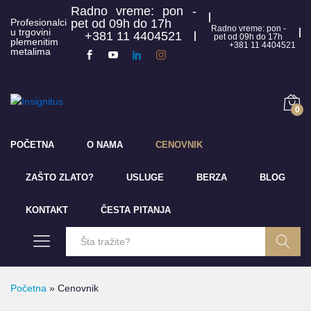
Radno vreme: pon -
Profesionalci
pet od 09h do 17h
Radno vreme: pon -
u trgovini
+381 11 4404521
pet od 09h do 17h
plemenitim
+381 11 4404521
metalima
0
POČETNA
O NAMA
CENOVNIK
ZAŠTO ZLATO?
USLUGE
BERZA
BLOG
KONTAKT
ČESTA PITANJA
Pretraga
Početna
»
Cenovnik