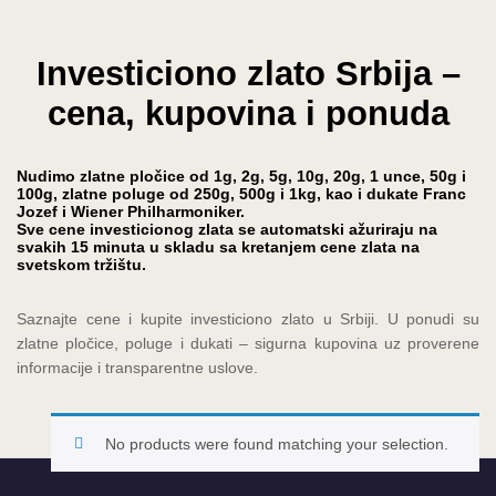
Investiciono zlato Srbija –
cena, kupovina i ponuda
Nudimo zlatne pločice od 1g, 2g, 5g, 10g, 20g, 1 unce, 50g i
100g, zlatne poluge od 250g, 500g i 1kg, kao i dukate Franc
Jozef i Wiener Philharmoniker.
Sve cene investicionog zlata se automatski ažuriraju na
svakih 15 minuta u skladu sa kretanjem cene zlata na
svetskom tržištu.
Saznajte cene i kupite investiciono zlato u Srbiji. U ponudi su
zlatne pločice, poluge i dukati – sigurna kupovina uz proverene
informacije i transparentne uslove.
No products were found matching your selection.