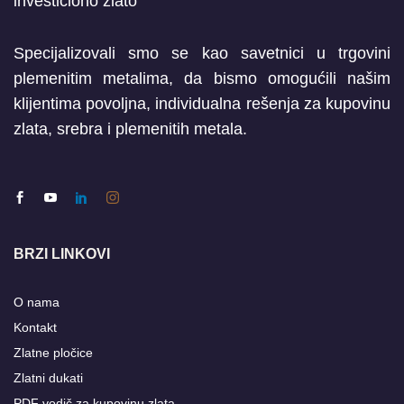
Specijalizovali smo se kao savetnici u trgovini
plemenitim metalima, da bismo omogućili našim
klijentima povoljna, individualna rešenja za kupovinu
zlata, srebra i plemenitih metala.
BRZI LINKOVI
O nama
Kontakt
Zlatne pločice
Zlatni dukati
PDF vodič za kupovinu zlata