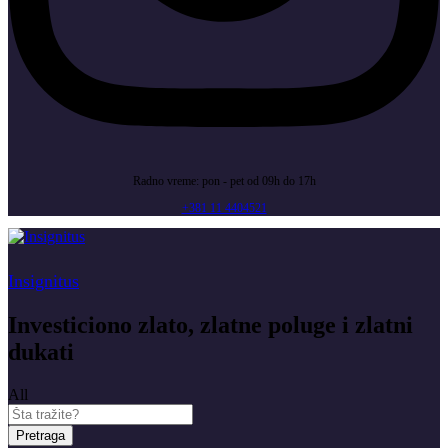
Radno vreme: pon - pet od 09h do 17h
+381 11 4404521
Insignitus
Investiciono zlato, zlatne poluge i zlatni
dukati
All
Pretraga