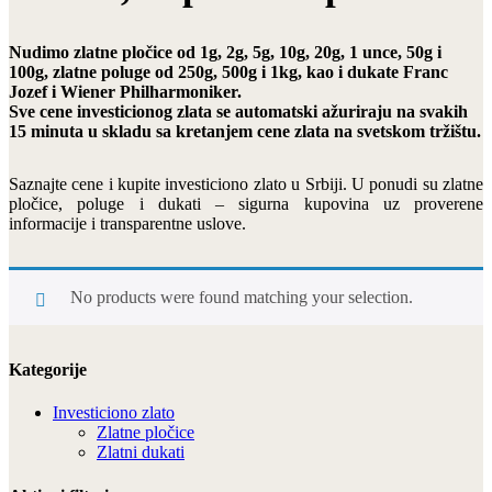
Nudimo zlatne pločice od 1g, 2g, 5g, 10g, 20g, 1 unce, 50g i
100g, zlatne poluge od 250g, 500g i 1kg, kao i dukate Franc
Jozef i Wiener Philharmoniker.
Sve cene investicionog zlata se automatski ažuriraju na svakih
15 minuta u skladu sa kretanjem cene zlata na svetskom tržištu.
Saznajte cene i kupite investiciono zlato u Srbiji. U ponudi su zlatne
pločice, poluge i dukati – sigurna kupovina uz proverene
informacije i transparentne uslove.
No products were found matching your selection.
Kategorije
Investiciono zlato
Zlatne pločice
Zlatni dukati