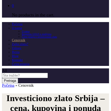
0
No products in the cart.
Početna
O nama
O nama
Insignitus GOLD u medijima
Česta pitanja o investicionom zlatu
Cenovnik
Zašto zlato?
Usluge
Berza
Blog
Kontakt
Česta pitanja
All
Pretraga
Početna
»
Cenovnik
Investiciono zlato Srbija –
cena, kupovina i ponuda