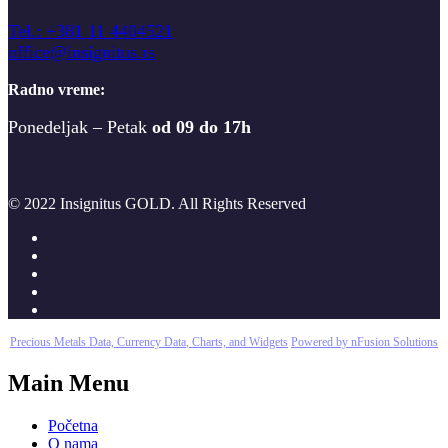
T
el.: +381 11 4404521
office@insignitus.rs
Radno vreme:
Ponedeljak – Petak
od 09 do 17h
© 2022 Insignitus GOLD. All Rights Reserved
Precious Metals Data, Currency Data
, Charts, and Widgets
Powered by nFusion Solutions
Main Menu
Početna
O nama