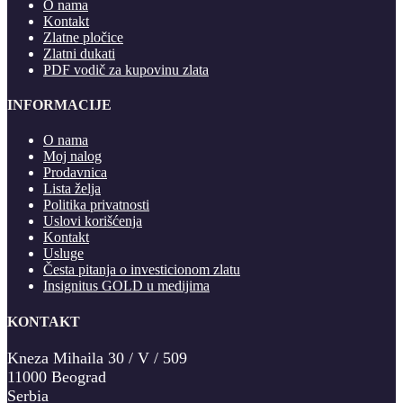
O nama
Kontakt
Zlatne pločice
Zlatni dukati
PDF vodič za kupovinu zlata
INFORMACIJE
O nama
Moj nalog
Prodavnica
Lista želja
Politika privatnosti
Uslovi korišćenja
Kontakt
Usluge
Česta pitanja o investicionom zlatu
Insignitus GOLD u medijima
KONTAKT
Kneza Mihaila 30 / V / 509
11000 Beograd
Serbia