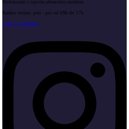
Profesionalci u trgovini plemenitim metalima
Radno vreme: pon - pet od 09h do 17h
+381 11 4404521