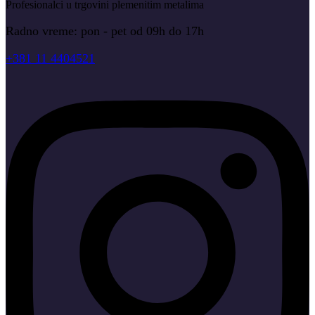
Profesionalci u trgovini plemenitim metalima
Radno vreme: pon - pet od 09h do 17h
+381 11 4404521