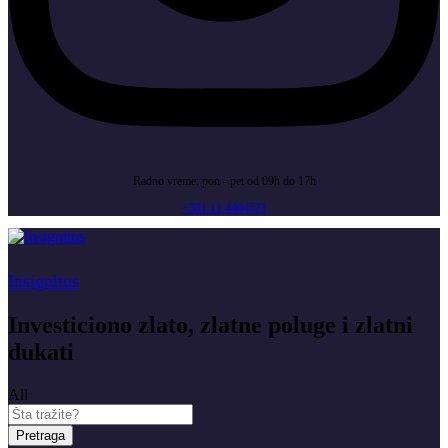
Radno vreme: pon - pet od 09h do 17h
+381 11 4404521
Insignitus
Investiciono zlato, zlatne poluge i zlatni
dukati
All
Pretraga