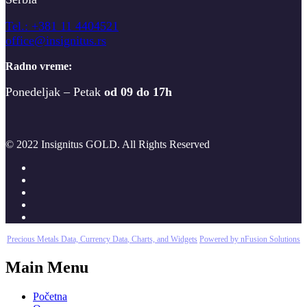
T
el.: +381 11 4404521
office@insignitus.rs
Radno vreme:
Ponedeljak – Petak
od 09 do 17h
© 2022 Insignitus GOLD. All Rights Reserved
Precious Metals Data, Currency Data
, Charts, and Widgets
Powered by nFusion Solutions
Main Menu
Početna