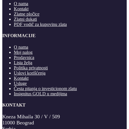
O nama
Kontakt
Zlatne pločice
Zlatni dukati
PDF vodič za kupovinu zlata
INFORMACIJE
O nama
Moj nalog
Prodavnica
Lista želja
Politika privatnosti
Uslovi korišćenja
Kontakt
Usluge
Česta pitanja o investicionom zlatu
Insignitus GOLD u medijima
KONTAKT
Kneza Mihaila 30 / V / 509
11000 Beograd
Serbia