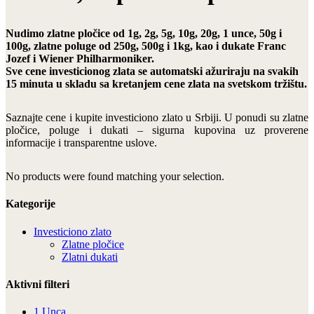
Nudimo zlatne pločice od 1g, 2g, 5g, 10g, 20g, 1 unce, 50g i
100g, zlatne poluge od 250g, 500g i 1kg, kao i dukate Franc
Jozef i Wiener Philharmoniker.
Sve cene investicionog zlata se automatski ažuriraju na svakih
15 minuta u skladu sa kretanjem cene zlata na svetskom tržištu.
Saznajte cene i kupite investiciono zlato u Srbiji. U ponudi su zlatne
pločice, poluge i dukati – sigurna kupovina uz proverene
informacije i transparentne uslove.
No products were found matching your selection.
Kategorije
Investiciono zlato
Zlatne pločice
Zlatni dukati
Aktivni filteri
1 Unca