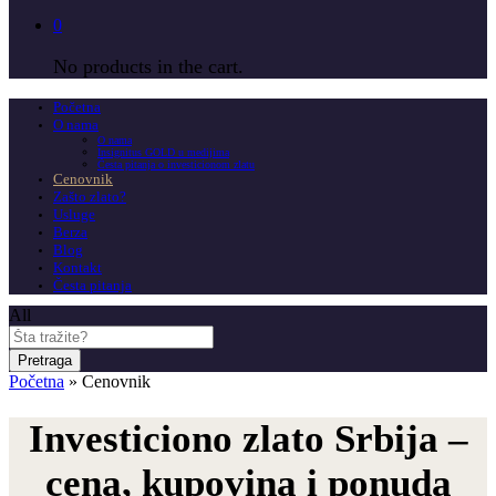
0
No products in the cart.
Početna
O nama
O nama
Insignitus GOLD u medijima
Česta pitanja o investicionom zlatu
Cenovnik
Zašto zlato?
Usluge
Berza
Blog
Kontakt
Česta pitanja
All
Pretraga
Početna
»
Cenovnik
Investiciono zlato Srbija –
cena, kupovina i ponuda