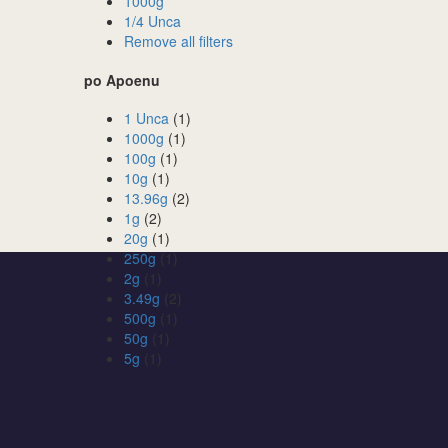
1000g
1/4 Unca
Remove all filters
po Apoenu
1 Unca
(1)
1000g
(1)
100g
(1)
10g
(1)
13.96g
(2)
1g
(2)
20g
(1)
250g
(1)
2g
(1)
3.49g
(2)
500g
(1)
50g
(1)
5g
(1)