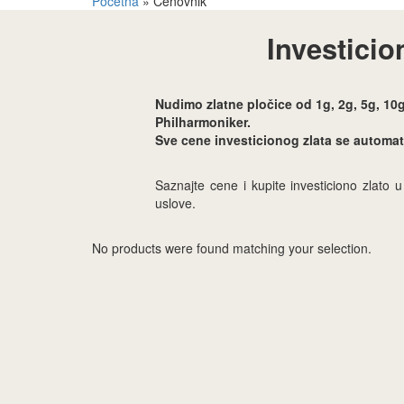
Početna
»
Cenovnik
Investicio
Nudimo zlatne pločice od 1g, 2g, 5g, 10g
Philharmoniker.
Sve cene investicionog zlata se automats
Saznajte cene i kupite investiciono zlato 
uslove.
No products were found matching your selection.