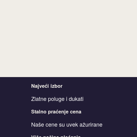
Najveći izbor
Zlatne poluge i dukati
Stalno praćenje cena
Naše cene su uvek ažurirane