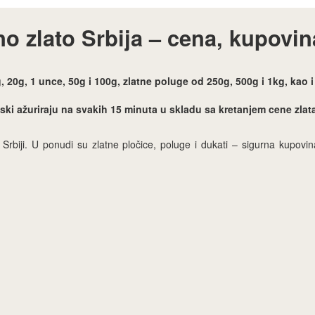
no zlato Srbija – cena, kupovi
, 20g, 1 unce, 50g i 100g, zlatne poluge od 250g, 500g i 1kg, kao 
ki ažuriraju na svakih 15 minuta u skladu sa kretanjem cene zlat
u Srbiji. U ponudi su zlatne pločice, poluge i dukati – sigurna kupovi