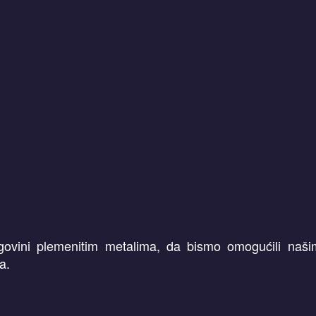
rgovini plemenitim metalima, da bismo omogućili našim 
a.