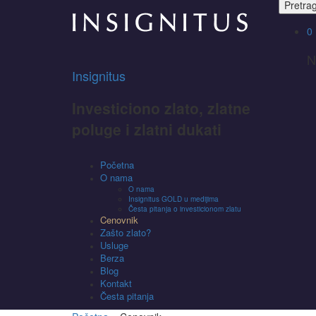
Pretra
0
N
Insignitus
Investiciono zlato, zlatne
poluge i zlatni dukati
Početna
O nama
O nama
Insignitus GOLD u medijima
Česta pitanja o investicionom zlatu
Cenovnik
Zašto zlato?
Usluge
Berza
Blog
Kontakt
Česta pitanja