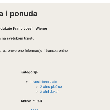
na i ponuda
i dukate Franc Jozef i Wiener
a na svetskom tržištu.
na uz proverene informacije i transparentne
Kategorije
Investiciono zlato
Zlatne pločice
Zlatni dukati
Aktivni filteri