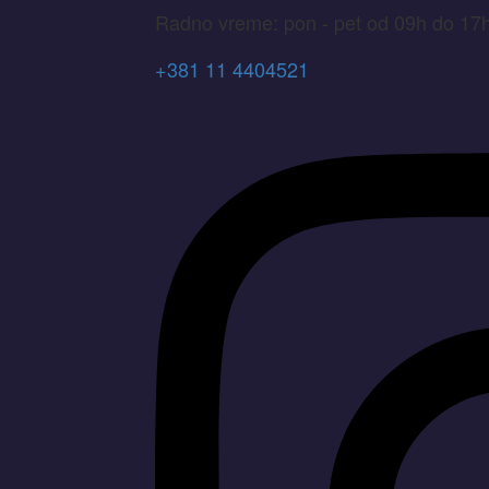
Radno vreme: pon - pet od 09h do 17
+381 11 4404521