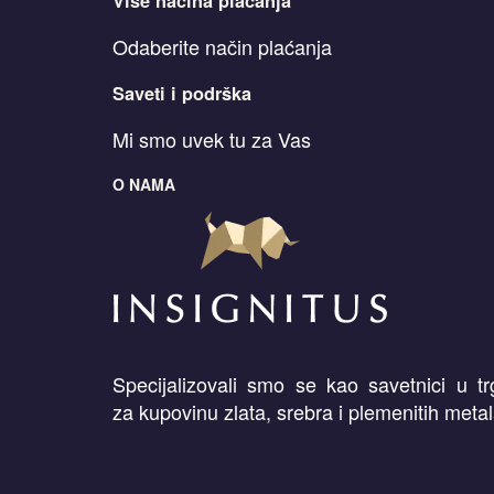
Više načina plaćanja
Odaberite način plaćanja
Saveti i podrška
Mi smo uvek tu za Vas
O NAMA
Specijalizovali smo se kao savetnici u t
za kupovinu zlata, srebra i plemenitih metal