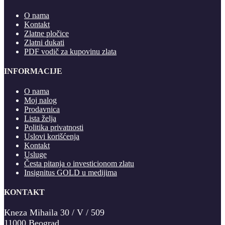
O nama
Kontakt
Zlatne pločice
Zlatni dukati
PDF vodič za kupovinu zlata
INFORMACIJE
O nama
Moj nalog
Prodavnica
Lista želja
Politika privatnosti
Uslovi korišćenja
Kontakt
Usluge
Česta pitanja o investicionom zlatu
Insignitus GOLD u medijima
KONTAKT
Kneza Mihaila 30 / V / 509
11000 Beograd