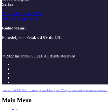
Serbia
T
el.: +381 11 4404521
office@insignitus.rs
Radno vreme:
Ponedeljak – Petak
od 09 do 17h
© 2022 Insignitus GOLD. All Rights Reserved
Precious Metals Data, Currency Data
, Charts, and Widgets
Powered by nFusion Solutions
Main Menu