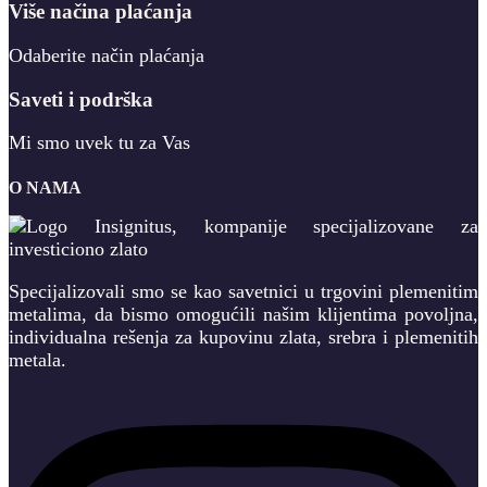
Više načina plaćanja
Odaberite način plaćanja
Saveti i podrška
Mi smo uvek tu za Vas
O NAMA
Specijalizovali smo se kao savetnici u trgovini plemenitim
metalima, da bismo omogućili našim klijentima povoljna,
individualna rešenja za kupovinu zlata, srebra i plemenitih
metala.