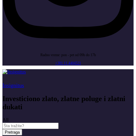
Radno vreme: pon - pet od 09h do 17h
+381 11 4404521
Insignitus
Investiciono zlato, zlatne poluge i zlatni
dukati
All
Pretraga