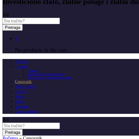
Investiciono zlato, zlatne poluge i zlatni du
All
Pretraga
0
No products in the cart.
Početna
O nama
O nama
Insignitus GOLD u medijima
Česta pitanja o investicionom zlatu
Cenovnik
Zašto zlato?
Usluge
Berza
Blog
Kontakt
Česta pitanja
All
Pretraga
Početna
»
Cenovnik