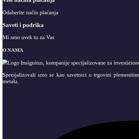
Odaberite način plaćanja
Saveti i podrška
Mi smo uvek tu za Vas
O NAMA
Specijalizovali smo se kao savetnici u trgovini plemeniti
metala.