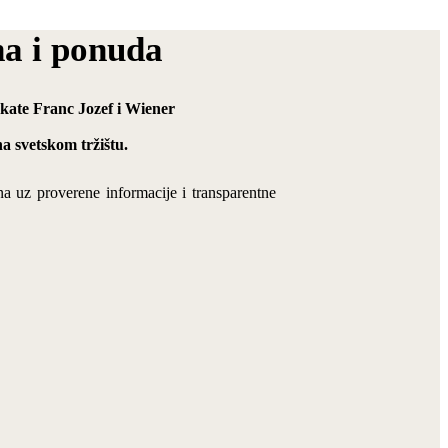
na i ponuda
dukate Franc Jozef i Wiener
a svetskom tržištu.
na uz proverene informacije i transparentne