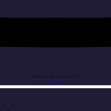
Radno vreme: pon - pet od 09h do 17h
+381 11 4404521