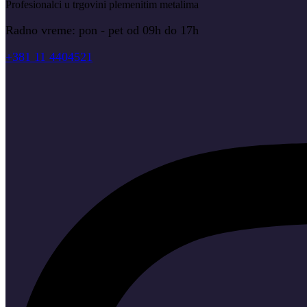
Profesionalci u trgovini plemenitim metalima
Radno vreme: pon - pet od 09h do 17h
+381 11 4404521