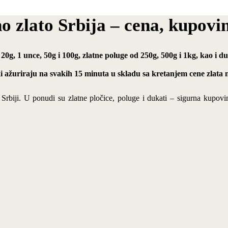
no zlato Srbija – cena, kupovi
 20g, 1 unce, 50g i 100g, zlatne poluge od 250g, 500g i 1kg, kao i 
ki ažuriraju na svakih 15 minuta u skladu sa kretanjem cene zlata n
u Srbiji. U ponudi su zlatne pločice, poluge i dukati – sigurna kupovi