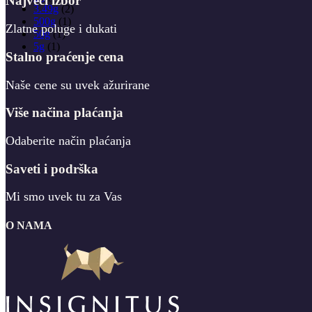
Najveći izbor
3.49g
(2)
500g
(1)
Zlatne poluge i dukati
50g
(1)
5g
(1)
Stalno praćenje cena
Naše cene su uvek ažurirane
Više načina plaćanja
Odaberite način plaćanja
Saveti i podrška
Mi smo uvek tu za Vas
O NAMA