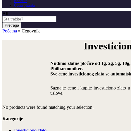
Kontakt
Česta pitanja
All
Pretraga
Početna
»
Cenovnik
Investicio
Nudimo zlatne pločice od 1g, 2g, 5g, 10g,
Philharmoniker.
Sve cene investicionog zlata se automats
Saznajte cene i kupite investiciono zlato 
uslove.
No products were found matching your selection.
Kategorije
Investiciono zlato