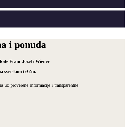
na i ponuda
dukate Franc Jozef i Wiener
a svetskom tržištu.
na uz proverene informacije i transparentne