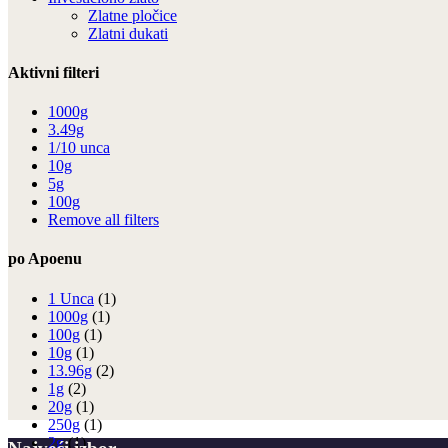
Zlatne pločice
Zlatni dukati
Aktivni filteri
1000g
3.49g
1/10 unca
10g
5g
100g
Remove all filters
po Apoenu
1 Unca
(1)
1000g
(1)
100g
(1)
10g
(1)
13.96g
(2)
1g
(2)
20g
(1)
250g
(1)
2g
(1)