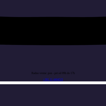
Radno vreme: pon - pet od 09h do 17h
+381 11 4404521