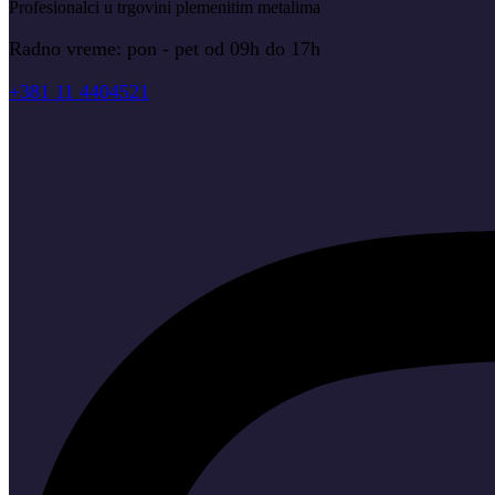
Profesionalci u trgovini plemenitim metalima
Radno vreme: pon - pet od 09h do 17h
+381 11 4404521