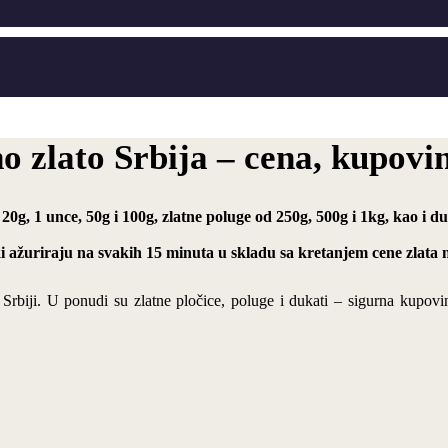
no zlato Srbija – cena, kupovi
 20g, 1 unce, 50g i 100g, zlatne poluge od 250g, 500g i 1kg, kao i 
ki ažuriraju na svakih 15 minuta u skladu sa kretanjem cene zlata n
u Srbiji. U ponudi su zlatne pločice, poluge i dukati – sigurna kupovi