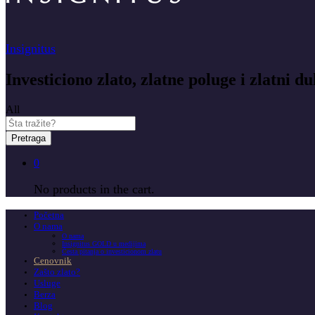
Insignitus
Investiciono zlato, zlatne poluge i zlatni du
All
Pretraga
0
No products in the cart.
Početna
O nama
O nama
Insignitus GOLD u medijima
Česta pitanja o investicionom zlatu
Cenovnik
Zašto zlato?
Usluge
Berza
Blog