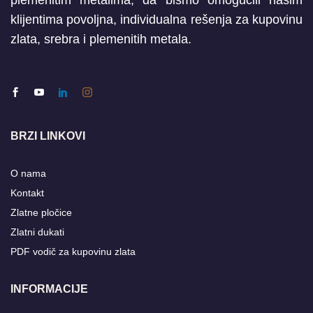
plemenitim metalima, da bismo omogućili našim
klijentima povoljna, individualna rešenja za kupovinu
zlata, srebra i plemenitih metala.
BRZI LINKOVI
O nama
Kontakt
Zlatne pločice
Zlatni dukati
PDF vodič za kupovinu zlata
INFORMACIJE