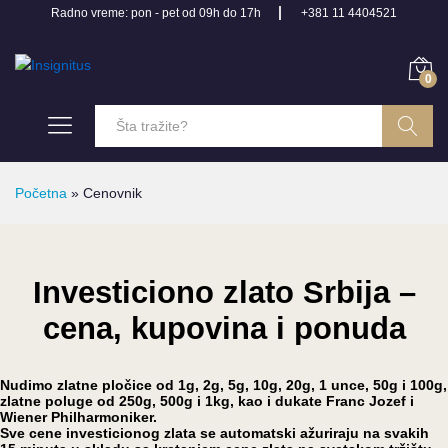
Radno vreme: pon - pet od 09h do 17h
+381 11 4404521
0
Pretraga
Početna
»
Cenovnik
Investiciono zlato Srbija –
cena, kupovina i ponuda
Nudimo zlatne pločice od 1g, 2g, 5g, 10g, 20g, 1 unce, 50g i 100g,
zlatne poluge od 250g, 500g i 1kg, kao i dukate Franc Jozef i
Wiener Philharmoniker.
Sve cene investicionog zlata se automatski ažuriraju na svakih