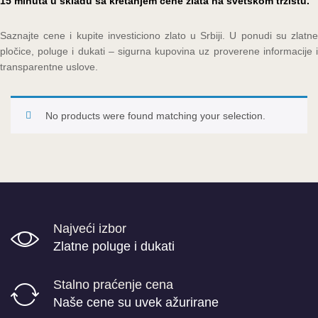
15 minuta u skladu sa kretanjem cene zlata na svetskom tržištu.
Saznajte cene i kupite investiciono zlato u Srbiji. U ponudi su zlatne
pločice, poluge i dukati – sigurna kupovina uz proverene informacije i
transparentne uslove.
No products were found matching your selection.
Najveći izbor
Zlatne poluge i dukati
Stalno praćenje cena
Naše cene su uvek ažurirane