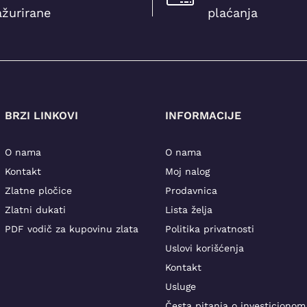
ažurirane
plaćanja
BRZI LINKOVI
INFORMACIJE
O nama
O nama
Kontakt
Moj nalog
Zlatne pločice
Prodavnica
Zlatni dukati
Lista želja
PDF vodič za kupovinu zlata
Politika privatnosti
Uslovi korišćenja
Kontakt
Usluge
Česta pitanja o investicionom