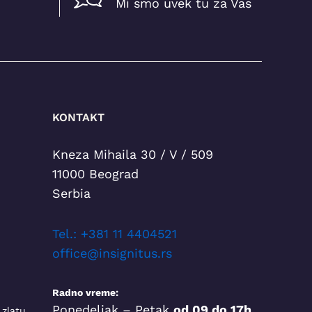
Mi smo uvek tu za Vas
KONTAKT
Kneza Mihaila 30 / V / 509
11000 Beograd
Serbia
T
el.: +381 11 4404521
office@insignitus.rs
Radno vreme:
Ponedeljak – Petak
od 09 do 17h
 zlatu