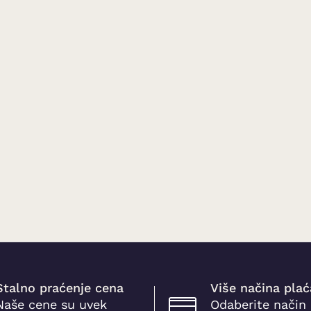
Stalno praćenje cena
Više načina plać
Naše cene su uvek
Odaberite način