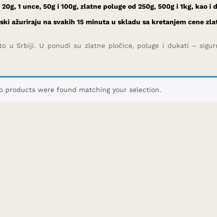
, 20g, 1 unce, 50g i 100g, zlatne poluge od 250g, 500g i 1kg, kao i
ski ažuriraju na svakih 15 minuta u skladu sa kretanjem cene zla
ato u Srbiji. U ponudi su zlatne pločice, poluge i dukati – sigu
o products were found matching your selection.