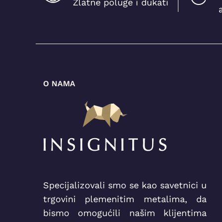
Zlatne poluge i dukati
5g
(1)
O NAMA
Specijalizovali smo se kao savetnici u
trgovini plemenitim metalima, da
bismo omogućili našim klijentima