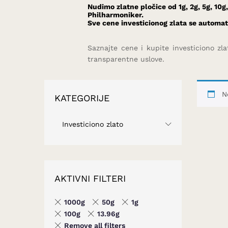
Nudimo zlatne pločice od 1g, 2g, 5g, 10g
Philharmoniker.
Sve cene investicionog zlata se automat
Saznajte cene i kupite investiciono zl
transparentne uslove.
N
KATEGORIJE
Investiciono zlato
AKTIVNI FILTERI
1000g
50g
1g
100g
13.96g
Remove all filters