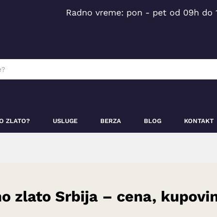
Radno vreme: pon - pet od 09h do 
O ZLATO?
USLUGE
BERZA
BLOG
KONTAKT
no zlato Srbija – cena, kupovi