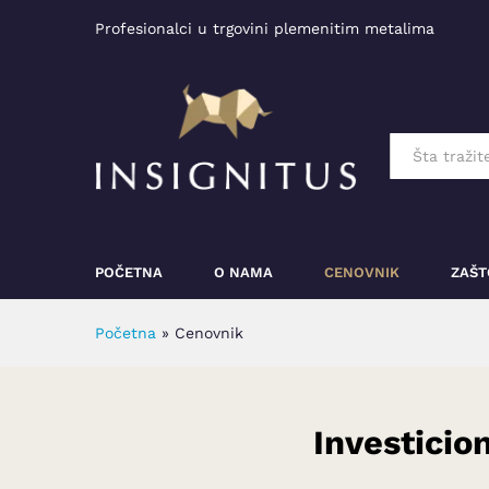
Profesionalci u trgovini plemenitim metalima
All
POČETNA
O NAMA
CENOVNIK
ZAŠT
Početna
»
Cenovnik
Investicio