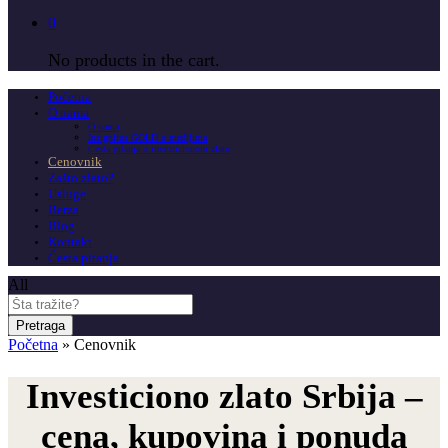
0
No products in the cart.
Početna
O nama
O nama
Insignitus GOLD u medijima
Česta pitanja o investicionom zlatu
Cenovnik
Zašto zlato?
Usluge
Berza
Blog
Kontakt
Česta pitanja
All
Pretraga
Početna
»
Cenovnik
Investiciono zlato Srbija –
cena, kupovina i ponuda