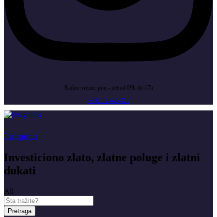
Radno vreme: pon - pet od 09h do 17h
+381 11 4404521
Insignitus
Investiciono zlato, zlatne poluge i zlatni
dukati
All
Pretraga