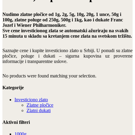
Nudimo zlatne pločice od 1g, 2g, 5g, 10g, 20g, 1 unce, 50g i
100g, zlatne poluge od 250g, 500g i 1kg, kao i dukate Franc
Jozef i Wiener Philharmoniker.
Sve cene investicionog zlata se automatski ažuriraju na svakih
15 minuta u skladu sa kretanjem cene zlata na svetskom tržištu.
Saznajte cene i kupite investiciono zlato u Srbiji. U ponudi su zlatne
pločice, poluge i dukati – sigurna kupovina uz proverene
informacije i transparentne uslove.
No products were found matching your selection.
Kategorije
Investiciono zlato
Zlatne pločice
Zlatni dukati
Aktivni filteri
1000g