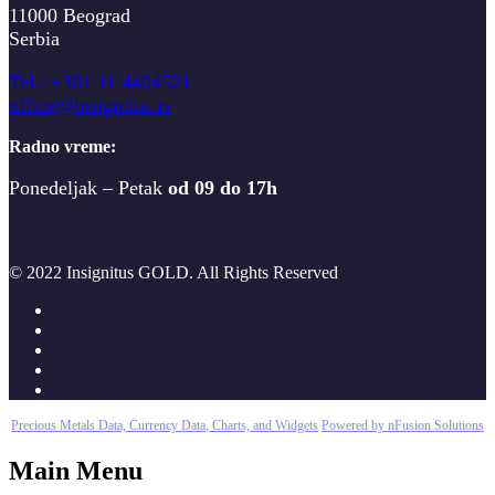
11000 Beograd
Serbia
T
el.: +381 11 4404521
office@insignitus.rs
Radno vreme:
Ponedeljak – Petak
od 09 do 17h
© 2022 Insignitus GOLD. All Rights Reserved
Precious Metals Data, Currency Data
, Charts, and Widgets
Powered by nFusion Solutions
Main Menu