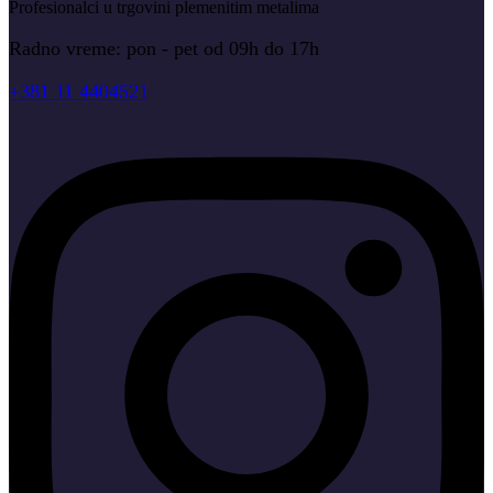
Profesionalci u trgovini plemenitim metalima
Radno vreme: pon - pet od 09h do 17h
+381 11 4404521