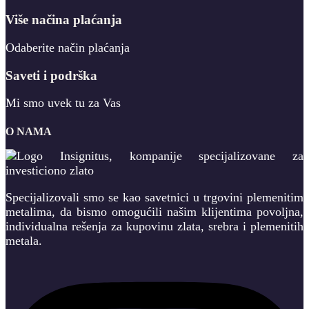
Više načina plaćanja
Odaberite način plaćanja
Saveti i podrška
Mi smo uvek tu za Vas
O NAMA
Specijalizovali smo se kao savetnici u trgovini plemenitim
metalima, da bismo omogućili našim klijentima povoljna,
individualna rešenja za kupovinu zlata, srebra i plemenitih
metala.