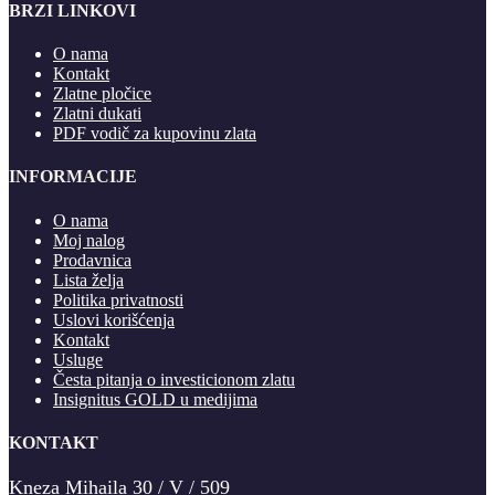
BRZI LINKOVI
O nama
Kontakt
Zlatne pločice
Zlatni dukati
PDF vodič za kupovinu zlata
INFORMACIJE
O nama
Moj nalog
Prodavnica
Lista želja
Politika privatnosti
Uslovi korišćenja
Kontakt
Usluge
Česta pitanja o investicionom zlatu
Insignitus GOLD u medijima
KONTAKT
Kneza Mihaila 30 / V / 509