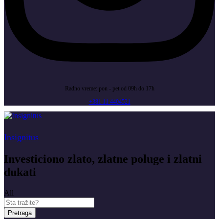
Radno vreme: pon - pet od 09h do 17h
+381 11 4404521
Insignitus
Investiciono zlato, zlatne poluge i zlatni
dukati
All
Pretraga