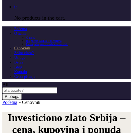
0
No products in the cart.
Početna
O nama
O nama
Insignitus GOLD u medijima
Česta pitanja o investicionom zlatu
Cenovnik
Zašto zlato?
Usluge
Berza
Blog
Kontakt
Česta pitanja
All
Pretraga
Početna
»
Cenovnik
Investiciono zlato Srbija –
cena, kupovina i ponuda