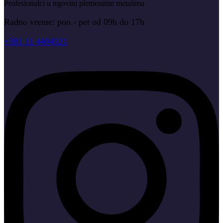
Profesionalci u trgovini plemenitim metalima
Radno vreme: pon - pet od 09h do 17h
+381 11 4404521