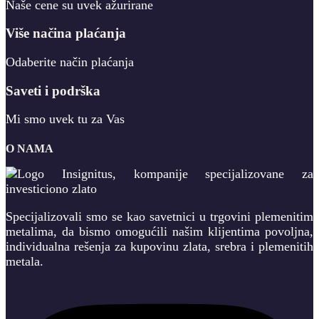
Naše cene su uvek ažurirane
Više načina plaćanja
Odaberite način plaćanja
Saveti i podrška
Mi smo uvek tu za Vas
O NAMA
Specijalizovali smo se kao savetnici u trgovini plemenitim
metalima, da bismo omogućili našim klijentima povoljna,
individualna rešenja za kupovinu zlata, srebra i plemenitih
metala.