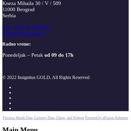
Kneza Mihaila 30 / V / 509
11000 Beograd
Serbia
T
el.: +381 11 4404521
office@insignitus.rs
Radno vreme:
Ponedeljak – Petak
od 09 do 17h
© 2022 Insignitus GOLD. All Rights Reserved
Precious Metals Data, Currency Data
, Charts, and Widgets
Powered by nFusion Solutions
Main Menu