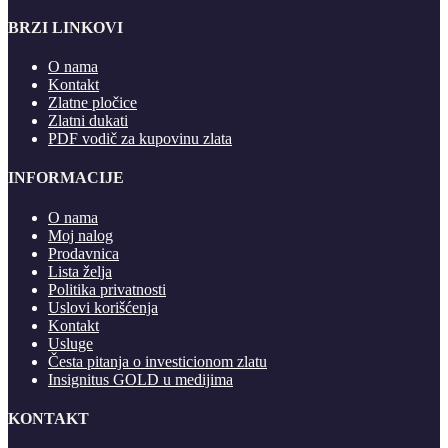
BRZI LINKOVI
O nama
Kontakt
Zlatne pločice
Zlatni dukati
PDF vodič za kupovinu zlata
INFORMACIJE
O nama
Moj nalog
Prodavnica
Lista želja
Politika privatnosti
Uslovi korišćenja
Kontakt
Usluge
Česta pitanja o investicionom zlatu
Insignitus GOLD u medijima
KONTAKT