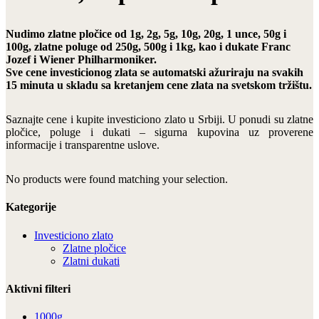
Nudimo zlatne pločice od 1g, 2g, 5g, 10g, 20g, 1 unce, 50g i
100g, zlatne poluge od 250g, 500g i 1kg, kao i dukate Franc
Jozef i Wiener Philharmoniker.
Sve cene investicionog zlata se automatski ažuriraju na svakih
15 minuta u skladu sa kretanjem cene zlata na svetskom tržištu.
Saznajte cene i kupite investiciono zlato u Srbiji. U ponudi su zlatne
pločice, poluge i dukati – sigurna kupovina uz proverene
informacije i transparentne uslove.
No products were found matching your selection.
Kategorije
Investiciono zlato
Zlatne pločice
Zlatni dukati
Aktivni filteri
1000g