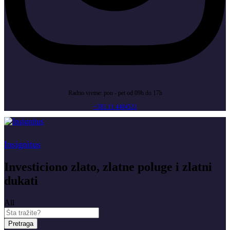
Radno vreme: pon - pet od 09h do 17h
+381 11 4404521
Insignitus
Investiciono zlato, zlatne poluge i zlatni
dukati
All
Pretraga