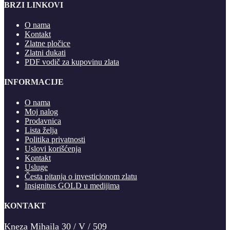
BRZI LINKOVI
O nama
Kontakt
Zlatne pločice
Zlatni dukati
PDF vodič za kupovinu zlata
INFORMACIJE
O nama
Moj nalog
Prodavnica
Lista želja
Politika privatnosti
Uslovi korišćenja
Kontakt
Usluge
Česta pitanja o investicionom zlatu
Insignitus GOLD u medijima
KONTAKT
Kneza Mihaila 30 / V / 509