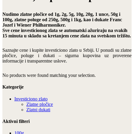
Nudimo zlatne pločice od 1g, 2g, 5g, 10g, 20g, 1 unce, 50g i
100g, zlatne poluge od 250g, 500g i 1kg, kao i dukate Franc
Jozef i Wiener Philharmoniker.
Sve cene investicionog zlata se automatski ažuriraju na svakih
15 minuta u skladu sa kretanjem cene zlata na svetskom tržištu.
Saznajte cene i kupite investiciono zlato u Srbiji. U ponudi su zlatne
pločice, poluge i dukati – sigurna kupovina uz proverene
informacije i transparentne uslove.
No products were found matching your selection.
Kategorije
Investiciono zlato
Zlatne pločice
Zlatni dukati
Aktivni filteri
100g