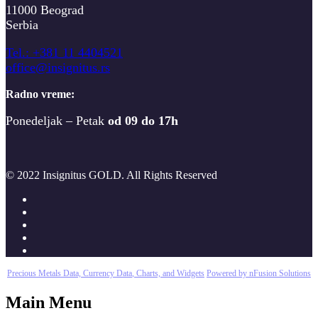
11000 Beograd
Serbia
T
el.: +381 11 4404521
office@insignitus.rs
Radno vreme:
Ponedeljak – Petak
od 09 do 17h
© 2022 Insignitus GOLD. All Rights Reserved
Precious Metals Data, Currency Data
, Charts, and Widgets
Powered by nFusion Solutions
Main Menu