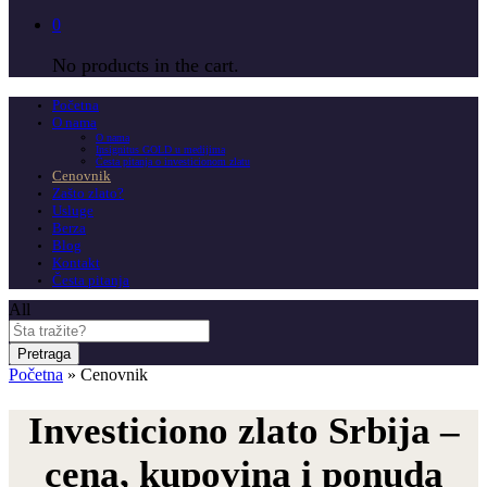
0
No products in the cart.
Početna
O nama
O nama
Insignitus GOLD u medijima
Česta pitanja o investicionom zlatu
Cenovnik
Zašto zlato?
Usluge
Berza
Blog
Kontakt
Česta pitanja
All
Pretraga
Početna
»
Cenovnik
Investiciono zlato Srbija –
cena, kupovina i ponuda