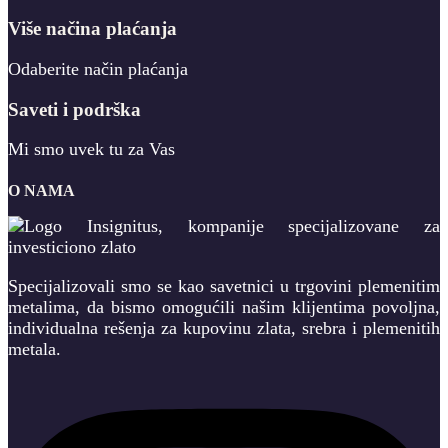
Više načina plaćanja
Odaberite način plaćanja
Saveti i podrška
Mi smo uvek tu za Vas
O NAMA
Specijalizovali smo se kao savetnici u trgovini plemenitim
metalima, da bismo omogućili našim klijentima povoljna,
individualna rešenja za kupovinu zlata, srebra i plemenitih
metala.