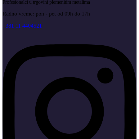
Profesionalci u trgovini plemenitim metalima
Radno vreme: pon - pet od 09h do 17h
+381 11 4404521