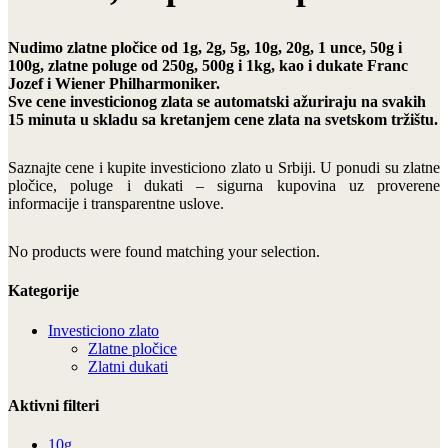
Nudimo zlatne pločice od 1g, 2g, 5g, 10g, 20g, 1 unce, 50g i
100g, zlatne poluge od 250g, 500g i 1kg, kao i dukate Franc
Jozef i Wiener Philharmoniker.
Sve cene investicionog zlata se automatski ažuriraju na svakih
15 minuta u skladu sa kretanjem cene zlata na svetskom tržištu.
Saznajte cene i kupite investiciono zlato u Srbiji. U ponudi su zlatne
pločice, poluge i dukati – sigurna kupovina uz proverene
informacije i transparentne uslove.
No products were found matching your selection.
Kategorije
Investiciono zlato
Zlatne pločice
Zlatni dukati
Aktivni filteri
10g