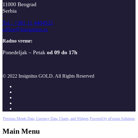
11000 Beograd
Serbia
T
el.: +381 11 4404521
office@insignitus.rs
Radno vreme:
Ponedeljak – Petak
od 09 do 17h
© 2022 Insignitus GOLD. All Rights Reserved
Precious Metals Data, Currency Data
, Charts, and Widgets
Powered by nFusion Solutions
Main Menu