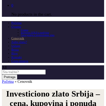
0
No products in the cart.
Početna
O nama
O nama
Insignitus GOLD u medijima
Česta pitanja o investicionom zlatu
Cenovnik
Zašto zlato?
Usluge
Berza
Blog
Kontakt
Česta pitanja
All
Pretraga
Početna
»
Cenovnik
Investiciono zlato Srbija –
cena, kupovina i ponuda