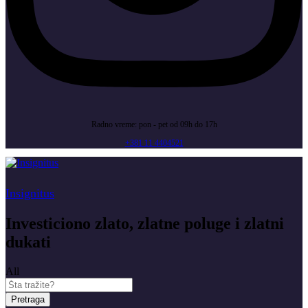
Radno vreme: pon - pet od 09h do 17h
+381 11 4404521
Insignitus
Investiciono zlato, zlatne poluge i zlatni
dukati
All
Pretraga