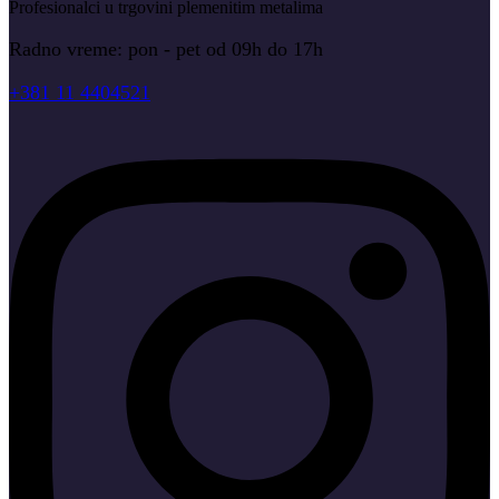
Profesionalci u trgovini plemenitim metalima
Radno vreme: pon - pet od 09h do 17h
+381 11 4404521