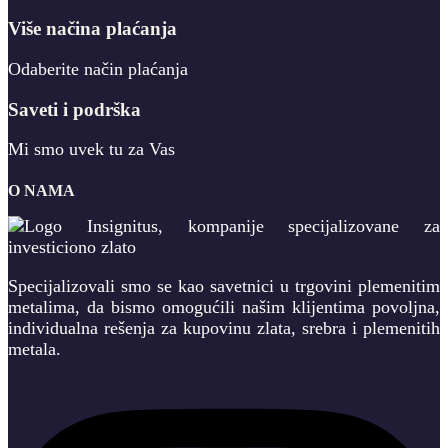
Više načina plaćanja
Odaberite način plaćanja
Saveti i podrška
Mi smo uvek tu za Vas
O NAMA
Specijalizovali smo se kao savetnici u trgovini plemenitim
metalima, da bismo omogućili našim klijentima povoljna,
individualna rešenja za kupovinu zlata, srebra i plemenitih
metala.