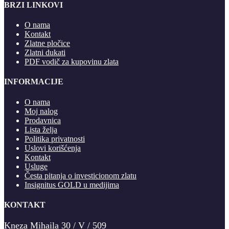
BRZI LINKOVI
O nama
Kontakt
Zlatne pločice
Zlatni dukati
PDF vodič za kupovinu zlata
INFORMACIJE
O nama
Moj nalog
Prodavnica
Lista želja
Politika privatnosti
Uslovi korišćenja
Kontakt
Usluge
Česta pitanja o investicionom zlatu
Insignitus GOLD u medijima
KONTAKT
Kneza Mihaila 30 / V / 509