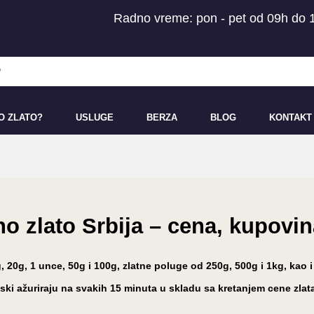
Radno vreme: pon - pet od 09h do 
O ZLATO?
USLUGE
BERZA
BLOG
KONTAKT
no zlato Srbija – cena, kupovi
, 20g, 1 unce, 50g i 100g, zlatne poluge od 250g, 500g i 1kg, kao 
ki ažuriraju na svakih 15 minuta u skladu sa kretanjem cene zlat