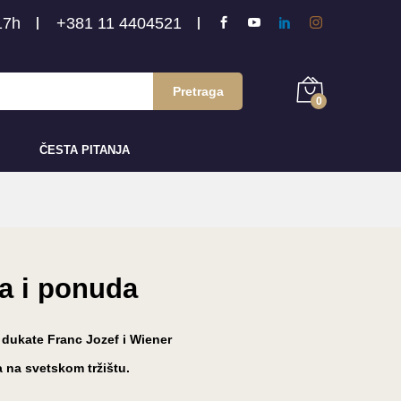
17h
+381 11 4404521
Pretraga
0
ČESTA PITANJA
na i ponuda
i dukate Franc Jozef i Wiener
a na svetskom tržištu.