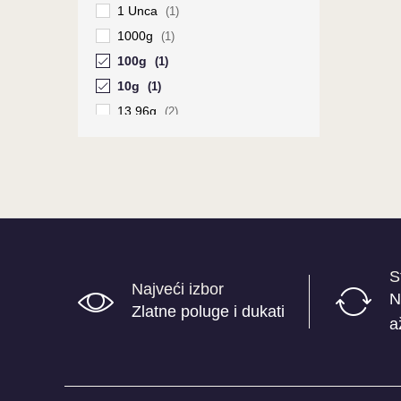
1 Unca
(1)
1000g
(1)
100g
(1)
10g
(1)
13.96g
(2)
1g
(2)
20g
(1)
250g
(1)
2g
(1)
3.49g
(2)
500g
(1)
S
50g
Najveći izbor
(1)
N
Zlatne poluge i dukati
5g
(1)
a