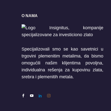
O NAMA
Specijalizovali smo se kao savetnici u
trgovini plemenitim metalima, da bismo
omogućili našim klijentima povoljna,
individualna rešenja za kupovinu zlata,
srebra i plemenitih metala.