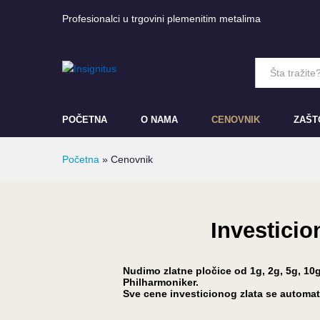
Profesionalci u trgovini plemenitim metalima
All
POČETNA
O NAMA
CENOVNIK
ZAŠT
Početna
»
Cenovnik
Investicio
Nudimo zlatne pločice od 1g, 2g, 5g, 10g
Philharmoniker.
Sve cene investicionog zlata se automats