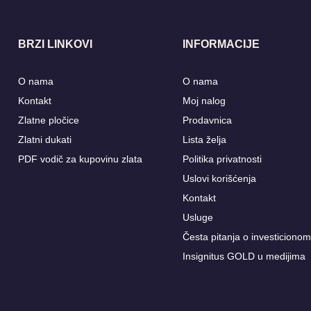
BRZI LINKOVI
INFORMACIJE
O nama
O nama
Kontakt
Moj nalog
Zlatne pločice
Prodavnica
Zlatni dukati
Lista želja
PDF vodič za kupovinu zlata
Politika privatnosti
Uslovi korišćenja
Kontakt
Usluge
Česta pitanja o investicionom
Insignitus GOLD u medijima