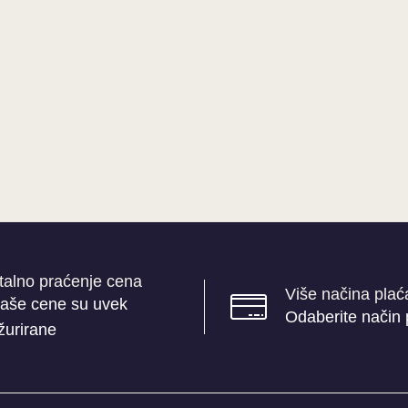
talno praćenje cena
Više načina plać
aše cene su uvek
Odaberite način 
žurirane