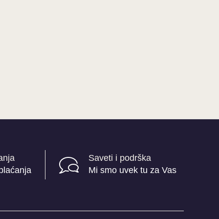
anja
Saveti i podrška
plaćanja
Mi smo uvek tu za Vas