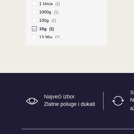
1 Unca
(1)
1000g
(1)
100g
(1)
10g
(1)
13.96g
(2)
1g
(2)
20g
(1)
250g
(1)
2g
(1)
3.49g
(2)
500g
(1)
S
50g
Najveći izbor
(1)
N
Zlatne poluge i dukati
5g
(1)
a