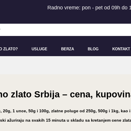
Radno vreme: pon - pet od 09h do 
O ZLATO?
USLUGE
BERZA
BLOG
KONTAKT
no zlato Srbija – cena, kupovi
, 20g, 1 unce, 50g i 100g, zlatne poluge od 250g, 500g i 1kg, kao 
ki ažuriraju na svakih 15 minuta u skladu sa kretanjem cene zlat