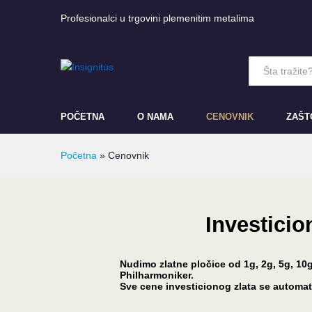
Profesionalci u trgovini plemenitim metalima
All
POČETNA
O NAMA
CENOVNIK
ZAŠT
Početna
»
Cenovnik
Investicio
Nudimo zlatne pločice od 1g, 2g, 5g, 10g
Philharmoniker.
Sve cene investicionog zlata se automats