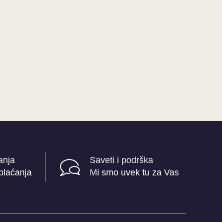
anja
Saveti i podrška
plaćanja
Mi smo uvek tu za Vas