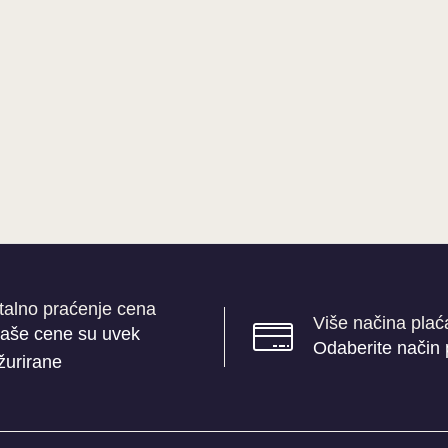
talno praćenje cena
Više načina plać
aše cene su uvek
Odaberite način 
žurirane