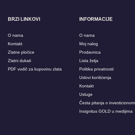
BRZI LINKOVI
INFORMACIJE
O nama
O nama
Kontakt
Moj nalog
Zlatne pločice
Prodavnica
Zlatni dukati
Lista želja
PDF vodič za kupovinu zlata
Politika privatnosti
Uslovi korišćenja
Kontakt
Usluge
Česta pitanja o investicionom
Insignitus GOLD u medijima