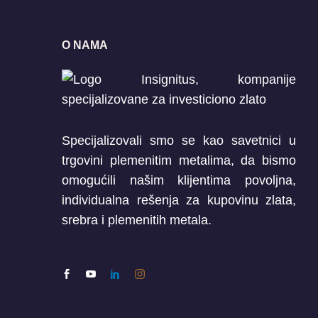
O NAMA
Specijalizovali smo se kao savetnici u
trgovini plemenitim metalima, da bismo
omogućili našim klijentima povoljna,
individualna rešenja za kupovinu zlata,
srebra i plemenitih metala.