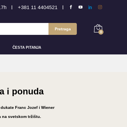
17h
+381 11 4404521
Pretraga
0
ČESTA PITANJA
na i ponuda
i dukate Franc Jozef i Wiener
a na svetskom tržištu.