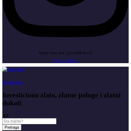
Radno vreme: pon - pet od 09h do 17h
+381 11 4404521
Insignitus
Investiciono zlato, zlatne poluge i zlatni
dukati
All
Pretraga