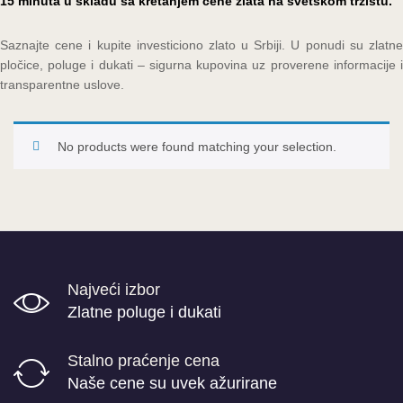
15 minuta u skladu sa kretanjem cene zlata na svetskom tržištu.
Saznajte cene i kupite investiciono zlato u Srbiji. U ponudi su zlatne
pločice, poluge i dukati – sigurna kupovina uz proverene informacije i
transparentne uslove.
No products were found matching your selection.
Najveći izbor
Zlatne poluge i dukati
Stalno praćenje cena
Naše cene su uvek ažurirane