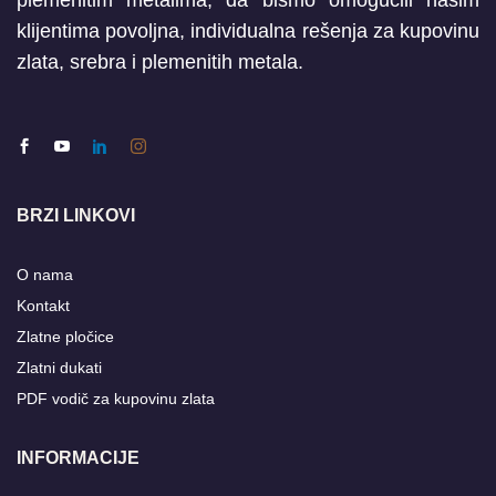
plemenitim metalima, da bismo omogućili našim
klijentima povoljna, individualna rešenja za kupovinu
zlata, srebra i plemenitih metala.
BRZI LINKOVI
O nama
Kontakt
Zlatne pločice
Zlatni dukati
PDF vodič za kupovinu zlata
INFORMACIJE