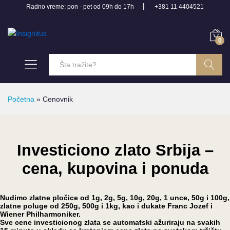
Radno vreme: pon - pet od 09h do 17h
+381 11 4404521
0
Pretraga
Početna
»
Cenovnik
Investiciono zlato Srbija –
cena, kupovina i ponuda
Nudimo zlatne pločice od 1g, 2g, 5g, 10g, 20g, 1 unce, 50g i 100g,
zlatne poluge od 250g, 500g i 1kg, kao i dukate Franc Jozef i
Wiener Philharmoniker.
Sve cene investicionog zlata se automatski ažuriraju na svakih