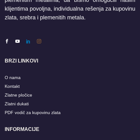
plemenitim metalima, da bismo omogućili našim
klijentima povoljna, individualna rešenja za kupovinu
zlata, srebra i plemenitih metala.
BRZI LINKOVI
O nama
Kontakt
Zlatne pločice
Zlatni dukati
PDF vodič za kupovinu zlata
INFORMACIJE