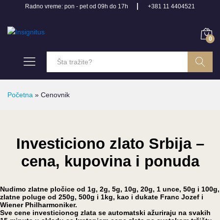
Radno vreme: pon - pet od 09h do 17h
+381 11 4404521
0
Pretraga
Početna
»
Cenovnik
Investiciono zlato Srbija –
cena, kupovina i ponuda
Nudimo zlatne pločice od 1g, 2g, 5g, 10g, 20g, 1 unce, 50g i 100g,
zlatne poluge od 250g, 500g i 1kg, kao i dukate Franc Jozef i
Wiener Philharmoniker.
Sve cene investicionog zlata se automatski ažuriraju na svakih