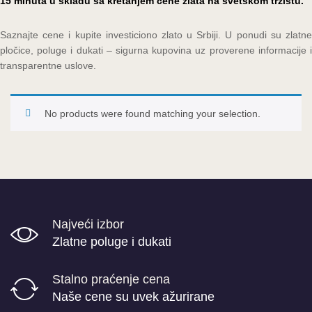
15 minuta u skladu sa kretanjem cene zlata na svetskom tržištu.
Saznajte cene i kupite investiciono zlato u Srbiji. U ponudi su zlatne
pločice, poluge i dukati – sigurna kupovina uz proverene informacije i
transparentne uslove.
No products were found matching your selection.
Najveći izbor
Zlatne poluge i dukati
Stalno praćenje cena
Naše cene su uvek ažurirane