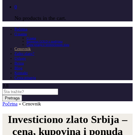
0
No products in the cart.
Početna
O nama
O nama
Insignitus GOLD u medijima
Česta pitanja o investicionom zlatu
Cenovnik
Zašto zlato?
Usluge
Berza
Blog
Kontakt
Česta pitanja
All
Pretraga
Početna
»
Cenovnik
Investiciono zlato Srbija –
cena, kupovina i ponuda