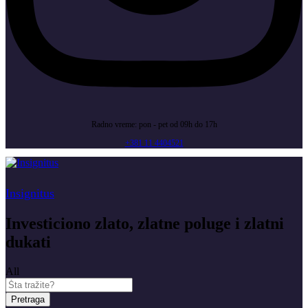
Radno vreme: pon - pet od 09h do 17h
+381 11 4404521
Insignitus
Investiciono zlato, zlatne poluge i zlatni
dukati
All
Pretraga