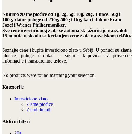
Nudimo zlatne pločice od 1g, 2g, 5g, 10g, 20g, 1 unce, 50g i
100g, zlatne poluge od 250g, 500g i 1kg, kao i dukate Franc
Jozef i Wiener Philharmoniker.
Sve cene investicionog zlata se automatski ažuriraju na svakih
15 minuta u skladu sa kretanjem cene zlata na svetskom tržištu.
Saznajte cene i kupite investiciono zlato u Srbiji. U ponudi su zlatne
pločice, poluge i dukati – sigurna kupovina uz proverene
informacije i transparentne uslove.
No products were found matching your selection.
Kategorije
Investiciono zlato
Zlatne pločice
Zlatni dukati
Aktivni filteri
20g