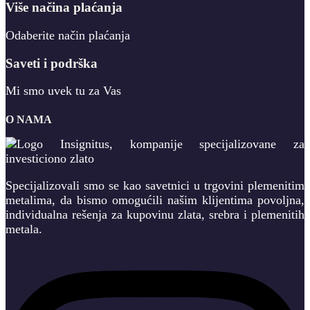
Više načina plaćanja
Odaberite način plaćanja
Saveti i podrška
Mi smo uvek tu za Vas
O NAMA
Specijalizovali smo se kao savetnici u trgovini plemenitim
metalima, da bismo omogućili našim klijentima povoljna,
individualna rešenja za kupovinu zlata, srebra i plemenitih
metala.