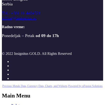
Serbia
T
el.: +381 11 4404521
office@insignitus.rs
Radno vreme:
Ponedeljak – Petak
od 09 do 17h
© 2022 Insignitus GOLD. All Rights Reserved
Precious Metals Data, Currency Data
, Charts, and Widgets
Powered by nFusion Solutions
Main Menu