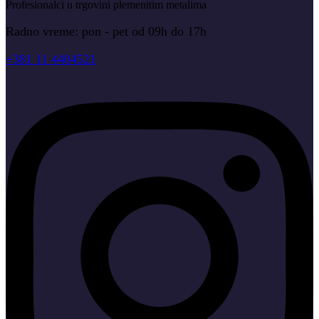
Profesionalci u trgovini plemenitim metalima
Radno vreme: pon - pet od 09h do 17h
+381 11 4404521