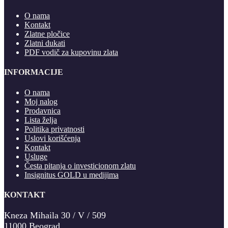
O nama
Kontakt
Zlatne pločice
Zlatni dukati
PDF vodič za kupovinu zlata
INFORMACIJE
O nama
Moj nalog
Prodavnica
Lista želja
Politika privatnosti
Uslovi korišćenja
Kontakt
Usluge
Česta pitanja o investicionom zlatu
Insignitus GOLD u medijima
KONTAKT
Kneza Mihaila 30 / V / 509
11000 Beograd