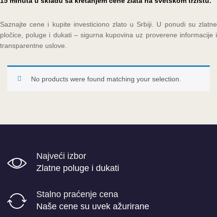
15 minuta u skladu sa kretanjem cene zlata na svetskom tržištu.
Saznajte cene i kupite investiciono zlato u Srbiji. U ponudi su zlatne
pločice, poluge i dukati – sigurna kupovina uz proverene informacije i
transparentne uslove.
No products were found matching your selection.
Najveći izbor
Zlatne poluge i dukati
Stalno praćenje cena
Naše cene su uvek ažurirane