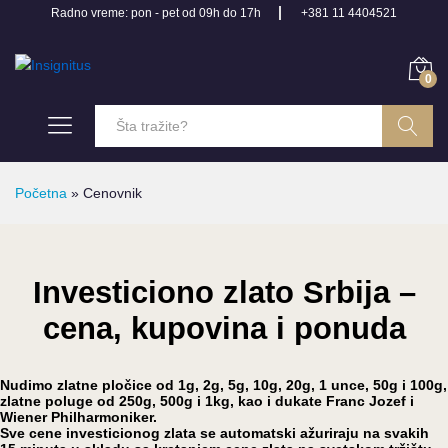
Radno vreme: pon - pet od 09h do 17h
+381 11 4404521
0
Pretraga
Početna
»
Cenovnik
Investiciono zlato Srbija –
cena, kupovina i ponuda
Nudimo zlatne pločice od 1g, 2g, 5g, 10g, 20g, 1 unce, 50g i 100g,
zlatne poluge od 250g, 500g i 1kg, kao i dukate Franc Jozef i
Wiener Philharmoniker.
Sve cene investicionog zlata se automatski ažuriraju na svakih