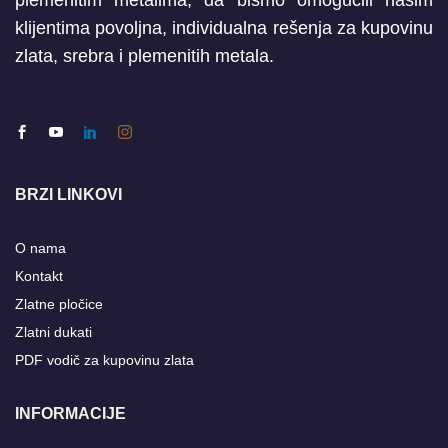
plemenitim metalima, da bismo omogućili našim
klijentima povoljna, individualna rešenja za kupovinu
zlata, srebra i plemenitih metala.
BRZI LINKOVI
O nama
Kontakt
Zlatne pločice
Zlatni dukati
PDF vodič za kupovinu zlata
INFORMACIJE