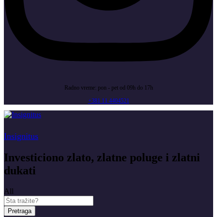
Radno vreme: pon - pet od 09h do 17h
+381 11 4404521
Insignitus
Investiciono zlato, zlatne poluge i zlatni
dukati
All
Pretraga