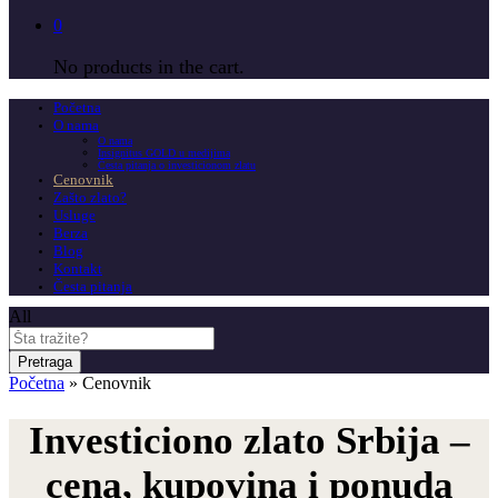
0
No products in the cart.
Početna
O nama
O nama
Insignitus GOLD u medijima
Česta pitanja o investicionom zlatu
Cenovnik
Zašto zlato?
Usluge
Berza
Blog
Kontakt
Česta pitanja
All
Pretraga
Početna
»
Cenovnik
Investiciono zlato Srbija –
cena, kupovina i ponuda