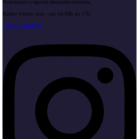
Profesionalci u trgovini plemenitim metalima
Radno vreme: pon - pet od 09h do 17h
+381 11 4404521