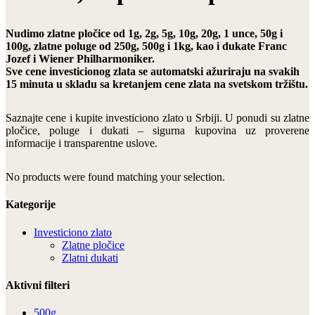
Nudimo zlatne pločice od 1g, 2g, 5g, 10g, 20g, 1 unce, 50g i
100g, zlatne poluge od 250g, 500g i 1kg, kao i dukate Franc
Jozef i Wiener Philharmoniker.
Sve cene investicionog zlata se automatski ažuriraju na svakih
15 minuta u skladu sa kretanjem cene zlata na svetskom tržištu.
Saznajte cene i kupite investiciono zlato u Srbiji. U ponudi su zlatne
pločice, poluge i dukati – sigurna kupovina uz proverene
informacije i transparentne uslove.
No products were found matching your selection.
Kategorije
Investiciono zlato
Zlatne pločice
Zlatni dukati
Aktivni filteri
500g