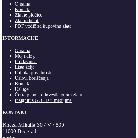
O nama
Kontakt
Zlatne pločice
Zlatni dukati
PDF vodič za kupovinu zlata
INFORMACIJE
O nama
Moj nalog
Prodavnica
Lista želja
Politika privatnosti
Uslovi korišćenja
Kontakt
Usluge
Česta pitanja o investicionom zlatu
Insignitus GOLD u medijima
KONTAKT
Kneza Mihaila 30 / V / 509
11000 Beograd
Serbia