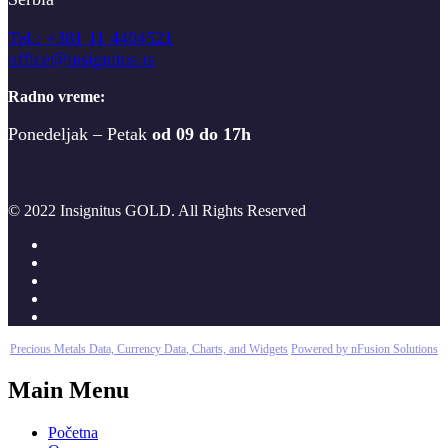
T
el.: +381 11 4404521
office@insignitus.rs
Radno vreme:
Ponedeljak – Petak
od 09 do 17h
© 2022 Insignitus GOLD. All Rights Reserved
Precious Metals Data, Currency Data
, Charts, and Widgets
Powered by nFusion Solutions
Main Menu
Početna