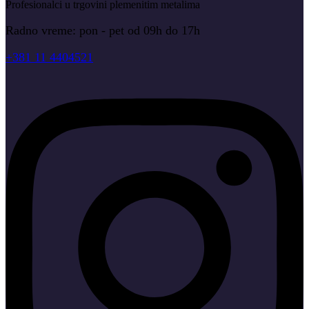
Profesionalci u trgovini plemenitim metalima
Radno vreme: pon - pet od 09h do 17h
+381 11 4404521