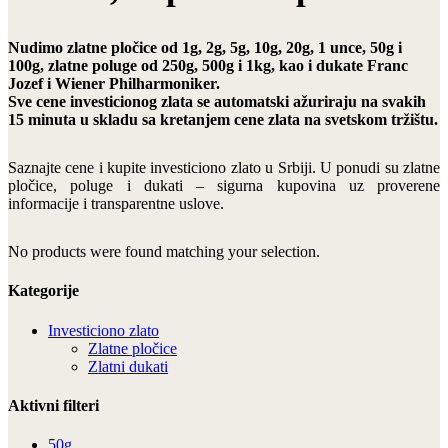
Nudimo zlatne pločice od 1g, 2g, 5g, 10g, 20g, 1 unce, 50g i
100g, zlatne poluge od 250g, 500g i 1kg, kao i dukate Franc
Jozef i Wiener Philharmoniker.
Sve cene investicionog zlata se automatski ažuriraju na svakih
15 minuta u skladu sa kretanjem cene zlata na svetskom tržištu.
Saznajte cene i kupite investiciono zlato u Srbiji. U ponudi su zlatne
pločice, poluge i dukati – sigurna kupovina uz proverene
informacije i transparentne uslove.
No products were found matching your selection.
Kategorije
Investiciono zlato
Zlatne pločice
Zlatni dukati
Aktivni filteri
50g