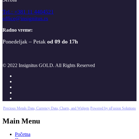
T
el.: +381 11 4404521
office@insignitus.rs
Radno vreme:
Ponedeljak – Petak
od 09 do 17h
© 2022 Insignitus GOLD. All Rights Reserved
Precious Metals Data, Currency Data
, Charts, and Widgets
Powered by nFusion Solutions
Main Menu
Početna