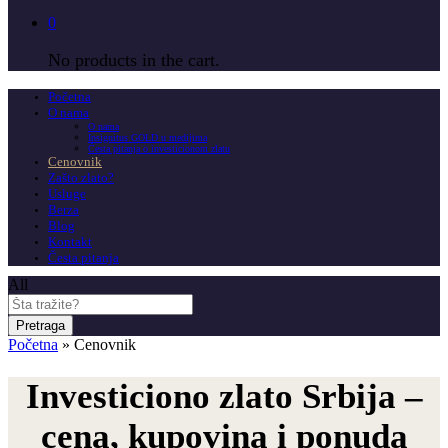
0
No products in the cart.
Početna
O nama
O nama
Insignitus GOLD u medijima
Česta pitanja o investicionom zlatu
Cenovnik
Zašto zlato?
Usluge
Berza
Blog
Kontakt
Česta pitanja
All
Pretraga
Početna
»
Cenovnik
Investiciono zlato Srbija –
cena, kupovina i ponuda