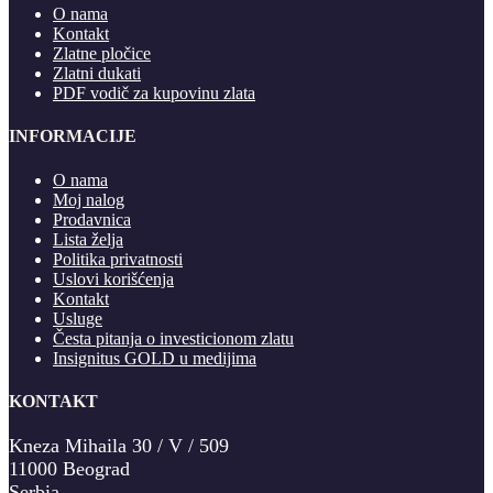
O nama
Kontakt
Zlatne pločice
Zlatni dukati
PDF vodič za kupovinu zlata
INFORMACIJE
O nama
Moj nalog
Prodavnica
Lista želja
Politika privatnosti
Uslovi korišćenja
Kontakt
Usluge
Česta pitanja o investicionom zlatu
Insignitus GOLD u medijima
KONTAKT
Kneza Mihaila 30 / V / 509
11000 Beograd
Serbia