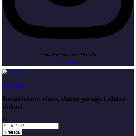
Radno vreme: pon - pet od 09h do 17h
+381 11 4404521
Insignitus
Investiciono zlato, zlatne poluge i zlatni
dukati
All
Pretraga