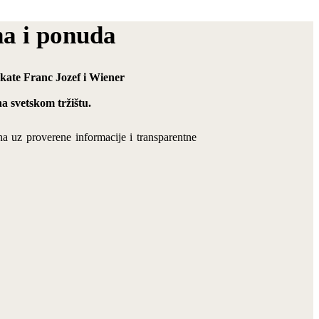
na i ponuda
dukate Franc Jozef i Wiener
a svetskom tržištu.
na uz proverene informacije i transparentne