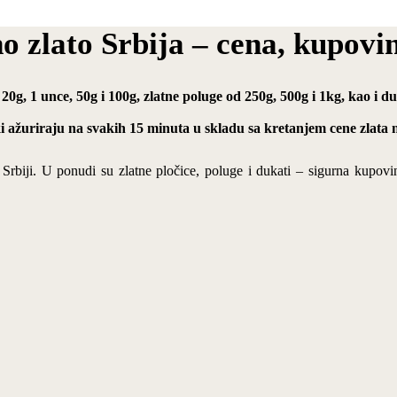
no zlato Srbija – cena, kupovi
 20g, 1 unce, 50g i 100g, zlatne poluge od 250g, 500g i 1kg, kao i 
ki ažuriraju na svakih 15 minuta u skladu sa kretanjem cene zlata n
u Srbiji. U ponudi su zlatne pločice, poluge i dukati – sigurna kupovi