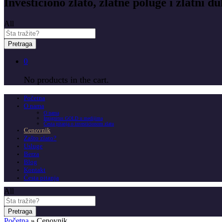
Investiciono zlato, zlatne poluge i zlatni du
All
Pretraga
0
No products in the cart.
Početna
O nama
O nama
Insignitus GOLD u medijima
Česta pitanja o investicionom zlatu
Cenovnik
Zašto zlato?
Usluge
Berza
Blog
Kontakt
Česta pitanja
All
Pretraga
Početna
»
Cenovnik