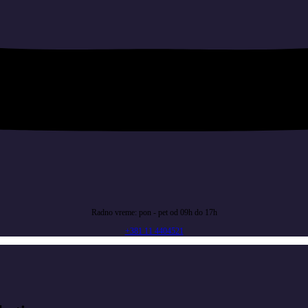
Radno vreme: pon - pet od 09h do 17h
+381 11 4404521