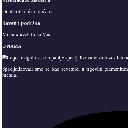
Odaberite način plaćanja
Saveti i podrška
Mi smo uvek tu za Vas
O NAMA
Specijalizovali smo se kao savetnici u trgovini plemeniti
metala.