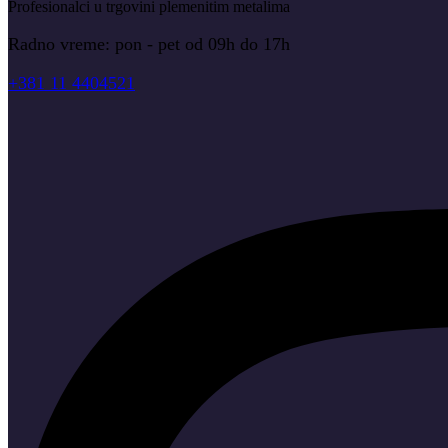
Profesionalci u trgovini plemenitim metalima
Radno vreme: pon - pet od 09h do 17h
+381 11 4404521