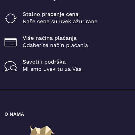
Stalno praćenje cena
Naše cene su uvek ažurirane
Više načina plaćanja
Odaberite način plaćanja
Saveti i podrška
Mi smo uvek tu za Vas
O NAMA