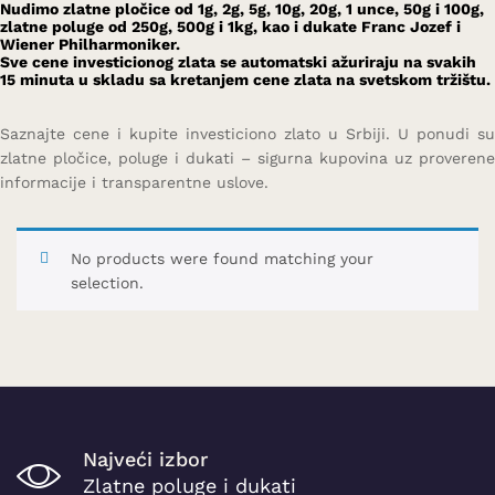
Nudimo zlatne pločice od 1g, 2g, 5g, 10g, 20g, 1 unce, 50g i 100g,
zlatne poluge od 250g, 500g i 1kg, kao i dukate Franc Jozef i
Wiener Philharmoniker.
Sve cene investicionog zlata se automatski ažuriraju na svakih
15 minuta u skladu sa kretanjem cene zlata na svetskom tržištu.
Saznajte cene i kupite investiciono zlato u Srbiji. U ponudi su
zlatne pločice, poluge i dukati – sigurna kupovina uz proverene
informacije i transparentne uslove.
No products were found matching your
selection.
Najveći izbor
Zlatne poluge i dukati