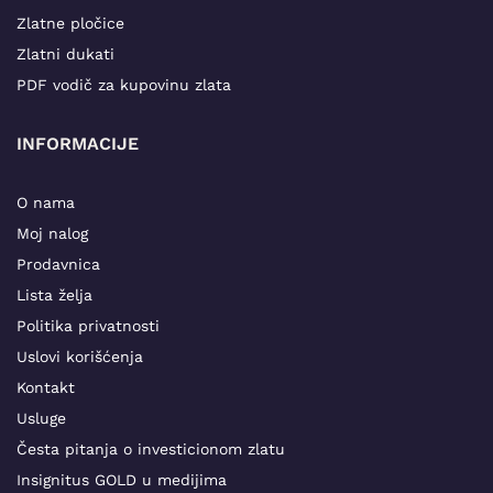
Zlatne pločice
Zlatni dukati
PDF vodič za kupovinu zlata
INFORMACIJE
O nama
Moj nalog
Prodavnica
Lista želja
Politika privatnosti
Uslovi korišćenja
Kontakt
Usluge
Česta pitanja o investicionom zlatu
Insignitus GOLD u medijima