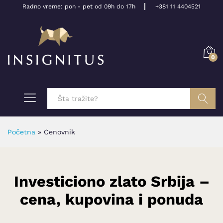
Radno vreme: pon - pet od 09h do 17h
+381 11 4404521
0
Pretraga
Početna
»
Cenovnik
Investiciono zlato Srbija –
cena, kupovina i ponuda