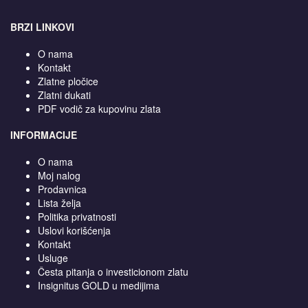
BRZI LINKOVI
O nama
Kontakt
Zlatne pločice
Zlatni dukati
PDF vodič za kupovinu zlata
INFORMACIJE
O nama
Moj nalog
Prodavnica
Lista želja
Politika privatnosti
Uslovi korišćenja
Kontakt
Usluge
Česta pitanja o investicionom zlatu
Insignitus GOLD u medijima