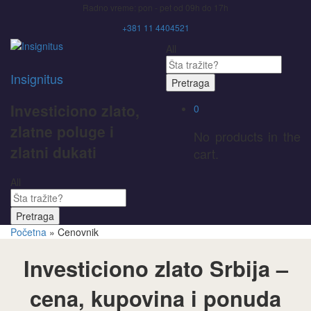
Radno vreme: pon - pet od 09h do 17h
+381 11 4404521
All
Insignitus
Pretraga
Investiciono zlato,
0
zlatne poluge i
No products in the
zlatni dukati
cart.
All
Pretraga
Početna
»
Cenovnik
Investiciono zlato Srbija –
cena, kupovina i ponuda