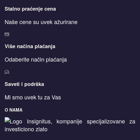
Stalno praćenje cena
Naše cene su uvek ažurirane
Više načina plaćanja
Odaberite način plaćanja
Saveti i podrška
Mi smo uvek tu za Vas
O NAMA