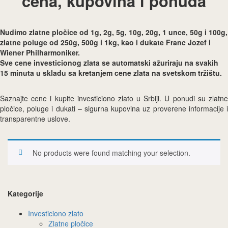
cena, kupovina i ponuda
Nudimo zlatne pločice od 1g, 2g, 5g, 10g, 20g, 1 unce, 50g i 100g,
zlatne poluge od 250g, 500g i 1kg, kao i dukate Franc Jozef i
Wiener Philharmoniker.
Sve cene investicionog zlata se automatski ažuriraju na svakih
15 minuta u skladu sa kretanjem cene zlata na svetskom tržištu.
Saznajte cene i kupite investiciono zlato u Srbiji. U ponudi su zlatne
pločice, poluge i dukati – sigurna kupovina uz proverene informacije i
transparentne uslove.
No products were found matching your selection.
Kategorije
Investiciono zlato
Zlatne pločice