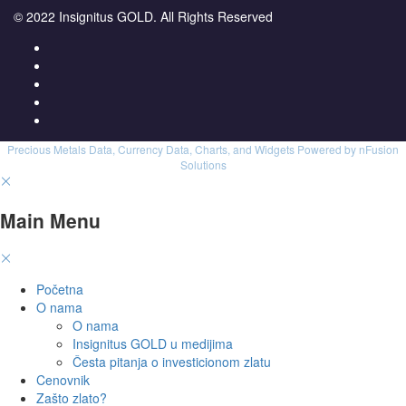
© 2022 Insignitus GOLD. All Rights Reserved
Precious Metals Data, Currency Data
, Charts, and Widgets
Powered by nFusion
Solutions
Main Menu
Početna
O nama
O nama
Insignitus GOLD u medijima
Česta pitanja o investicionom zlatu
Cenovnik
Zašto zlato?