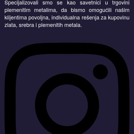
Specijalizovali smo se kao savetnici u trgovini
plemenitim metalima, da bismo omogućili našim
klijentima povoljna, individualna rešenja za kupovinu
zlata, srebra i plemenitih metala.