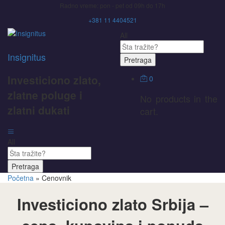
Radno vreme: pon - pet od 09h do 17h
+381 11 4404521
All
Insignitus
Pretraga
Investiciono zlato,
0
zlatne poluge i
No products in the
zlatni dukati
cart.
All
Pretraga
Početna
»
Cenovnik
Investiciono zlato Srbija –