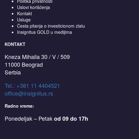
Politika privatnosti
Uslovi korišćenja
Kontakt
Usluge
Česta pitanja o investicionom zlatu
Insignitus GOLD u medijima
KONTAKT
Kneza Mihaila 30 / V / 509
11000 Beograd
Serbia
T
el.: +381 11 4404521
office@insignitus.rs
Radno vreme:
Ponedeljak – Petak
od 09 do 17h