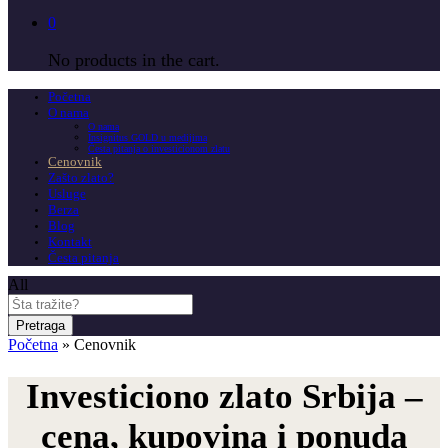
0
No products in the cart.
Početna
O nama
O nama
Insignitus GOLD u medijima
Česta pitanja o investicionom zlatu
Cenovnik
Zašto zlato?
Usluge
Berza
Blog
Kontakt
Česta pitanja
All
Pretraga
Početna
»
Cenovnik
Investiciono zlato Srbija –
cena, kupovina i ponuda