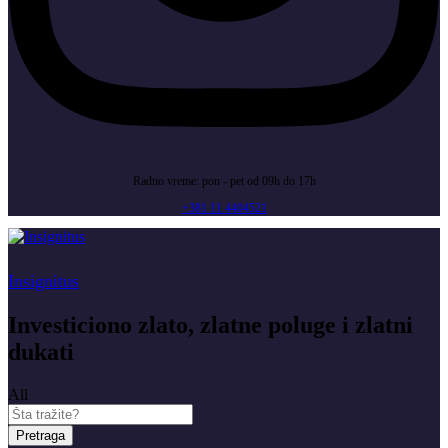
Radno vreme: pon - pet od 09h do 17h
+381 11 4404521
Insignitus
Investiciono zlato, zlatne poluge i zlatni
dukati
All
Pretraga