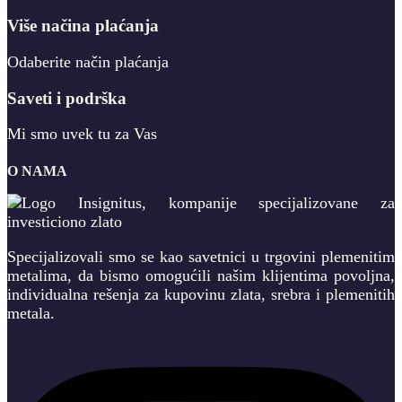
Više načina plaćanja
Odaberite način plaćanja
Saveti i podrška
Mi smo uvek tu za Vas
O NAMA
Specijalizovali smo se kao savetnici u trgovini plemenitim
metalima, da bismo omogućili našim klijentima povoljna,
individualna rešenja za kupovinu zlata, srebra i plemenitih
metala.