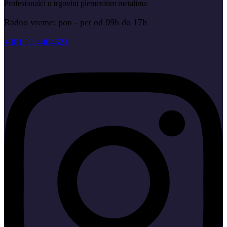
Profesionalci u trgovini plemenitim metalima
Radno vreme: pon - pet od 09h do 17h
+381 11 4404521