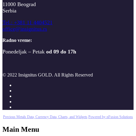
11000 Beograd
Serbia
T
el.: +381 11 4404521
office@insignitus.rs
Radno vreme:
Ponedeljak – Petak
od 09 do 17h
© 2022 Insignitus GOLD. All Rights Reserved
Precious Metals Data, Currency Data
, Charts, and Widgets
Powered by nFusion Solutions
Main Menu