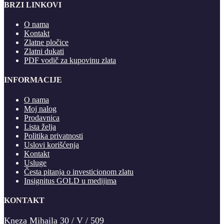
BRZI LINKOVI
O nama
Kontakt
Zlatne pločice
Zlatni dukati
PDF vodič za kupovinu zlata
INFORMACIJE
O nama
Moj nalog
Prodavnica
Lista želja
Politika privatnosti
Uslovi korišćenja
Kontakt
Usluge
Česta pitanja o investicionom zlatu
Insignitus GOLD u medijima
KONTAKT
Kneza Mihaila 30 / V / 509