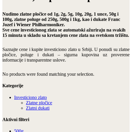
Nudimo zlatne pločice od 1g, 2g, 5g, 10g, 20g, 1 unce, 50g i
100g, zlatne poluge od 250g, 500g i 1kg, kao i dukate Franc
Jozef i Wiener Philharmoniker.
Sve cene investicionog zlata se automatski ažuriraju na svakih
15 minuta u skladu sa kretanjem cene zlata na svetskom tržištu.
Saznajte cene i kupite investiciono zlato u Srbiji. U ponudi su zlatne
pločice, poluge i dukati – sigurna kupovina uz proverene
informacije i transparentne uslove.
No products were found matching your selection.
Kategorije
Investiciono zlato
Zlatne pločice
Zlatni dukati
Aktivni filteri
500g