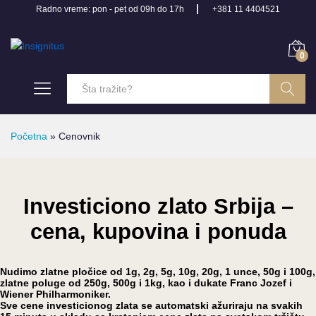
Radno vreme: pon - pet od 09h do 17h
+381 11 4404521
0
Pretraga
Početna
»
Cenovnik
Investiciono zlato Srbija –
cena, kupovina i ponuda
Nudimo zlatne pločice od 1g, 2g, 5g, 10g, 20g, 1 unce, 50g i 100g,
zlatne poluge od 250g, 500g i 1kg, kao i dukate Franc Jozef i
Wiener Philharmoniker.
Sve cene investicionog zlata se automatski ažuriraju na svakih