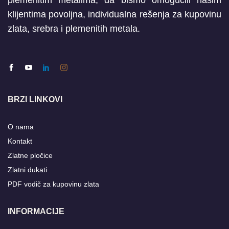
plemenitim metalima, da bismo omogućili našim
klijentima povoljna, individualna rešenja za kupovinu
zlata, srebra i plemenitih metala.
BRZI LINKOVI
O nama
Kontakt
Zlatne pločice
Zlatni dukati
PDF vodič za kupovinu zlata
INFORMACIJE