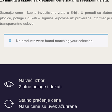
15 minuta u skladu sa kretanjem cene zlata na svetskom tržištu.
Saznajte cene i kupite investiciono zlato u Srbiji. U ponudi su zlatne
pločice, poluge i dukati – sigurna kupovina uz proverene informacije i
transparentne uslove.
No products were found matching your selection.
Najveći izbor
Zlatne poluge i dukati
Stalno praćenje cena
Naše cene su uvek ažurirane