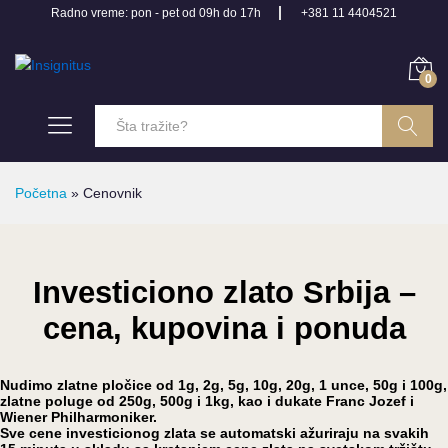
Radno vreme: pon - pet od 09h do 17h
+381 11 4404521
0
Pretraga
Početna
»
Cenovnik
Investiciono zlato Srbija –
cena, kupovina i ponuda
Nudimo zlatne pločice od 1g, 2g, 5g, 10g, 20g, 1 unce, 50g i 100g,
zlatne poluge od 250g, 500g i 1kg, kao i dukate Franc Jozef i
Wiener Philharmoniker.
Sve cene investicionog zlata se automatski ažuriraju na svakih