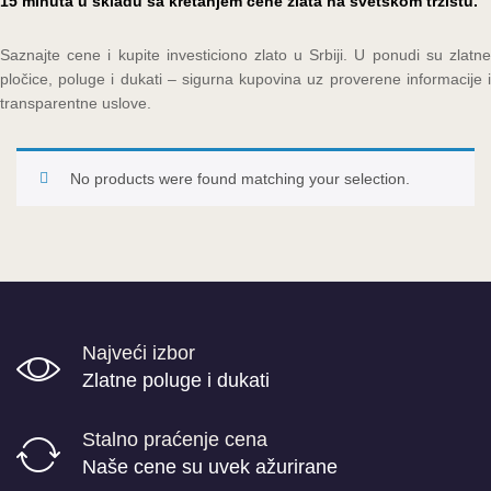
15 minuta u skladu sa kretanjem cene zlata na svetskom tržištu.
Saznajte cene i kupite investiciono zlato u Srbiji. U ponudi su zlatne
pločice, poluge i dukati – sigurna kupovina uz proverene informacije i
transparentne uslove.
No products were found matching your selection.
Najveći izbor
Zlatne poluge i dukati
Stalno praćenje cena
Naše cene su uvek ažurirane