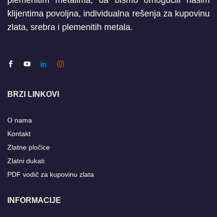
plemenitim metalima, da bismo omogućili našim
klijentima povoljna, individualna rešenja za kupovinu
zlata, srebra i plemenitih metala.
BRZI LINKOVI
O nama
Kontakt
Zlatne pločice
Zlatni dukati
PDF vodič za kupovinu zlata
INFORMACIJE