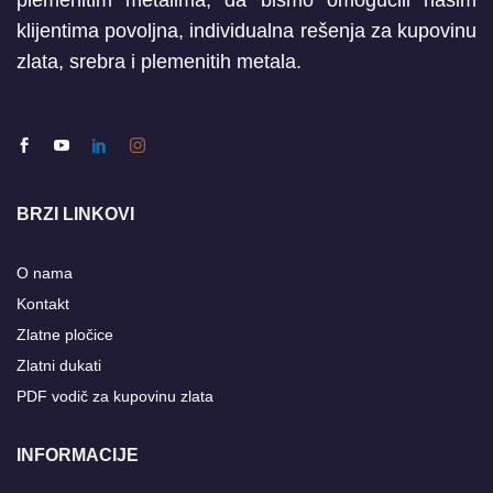
plemenitim metalima, da bismo omogućili našim
klijentima povoljna, individualna rešenja za kupovinu
zlata, srebra i plemenitih metala.
BRZI LINKOVI
O nama
Kontakt
Zlatne pločice
Zlatni dukati
PDF vodič za kupovinu zlata
INFORMACIJE