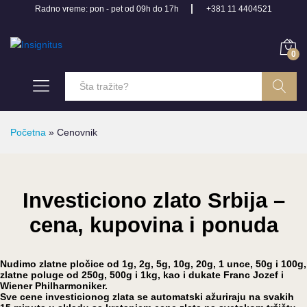
Radno vreme: pon - pet od 09h do 17h
+381 11 4404521
0
Pretraga
Početna
»
Cenovnik
Investiciono zlato Srbija –
cena, kupovina i ponuda
Nudimo zlatne pločice od 1g, 2g, 5g, 10g, 20g, 1 unce, 50g i 100g,
zlatne poluge od 250g, 500g i 1kg, kao i dukate Franc Jozef i
Wiener Philharmoniker.
Sve cene investicionog zlata se automatski ažuriraju na svakih