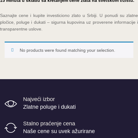
15 minuta u skladu sa kretanjem cene zlata na svetskom tržištu.
Saznajte cene i kupite investiciono zlato u Srbiji. U ponudi su zlatne
pločice, poluge i dukati – sigurna kupovina uz proverene informacije i
transparentne uslove.
No products were found matching your selection.
Najveći izbor
Zlatne poluge i dukati
Stalno praćenje cena
Naše cene su uvek ažurirane