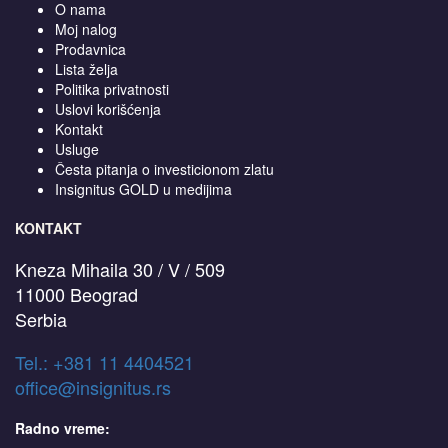
O nama
Moj nalog
Prodavnica
Lista želja
Politika privatnosti
Uslovi korišćenja
Kontakt
Usluge
Česta pitanja o investicionom zlatu
Insignitus GOLD u medijima
KONTAKT
Kneza Mihaila 30 / V / 509
11000 Beograd
Serbia
T
el.: +381 11 4404521
office@insignitus.rs
Radno vreme: