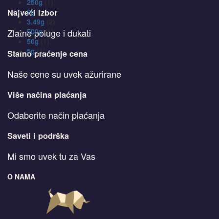
250g
(1)
2g
(1)
Najveći izbor
3.49g
(2)
500g
(1)
Zlatne poluge i dukati
50g
(1)
5g
(1)
Stalno praćenje cena
Naše cene su uvek ažurirane
Više načina plaćanja
Odaberite način plaćanja
Saveti i podrška
Mi smo uvek tu za Vas
O NAMA