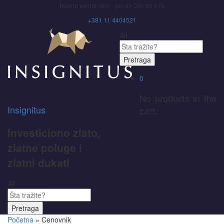
Radno vreme: pon - pet od 09h do 17h
+381 11 4404521
All
Pretraga
0
No products in the
Insignitus
cart.
Investiciono zlato,
zlatne poluge i
zlatni dukati
All
Pretraga
Početna
»
Cenovnik